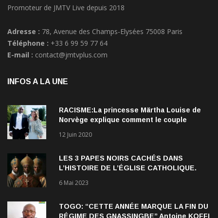
Promoteur de JMTV Live depuis 2018
Adresse :
78, Avenue des Champs-Elysées 75008 Paris
Téléphone :
+33 6 99 59 77 64
E-mail :
contact@jmtvplus.com
INFOS A LA UNE
RACISME:La princesse Märtha Louise de
Norvège explique comment le couple
qu’elle forme avec l’Américain Durek
12 Juin 2020
Verrett lui a ouvert les yeux sur le racisme
qui persiste à l’égard des Noirs.
LES 3 PAPES NOIRS CACHÉS DANS
L’HISTOIRE DE L’ÉGLISE CATHOLIQUE.
6 Mai 2023
TOGO: “CETTE ANNÉE MARQUE LA FIN DU
RÉGIME DES GNASSINGBE” Antoine KOFFI