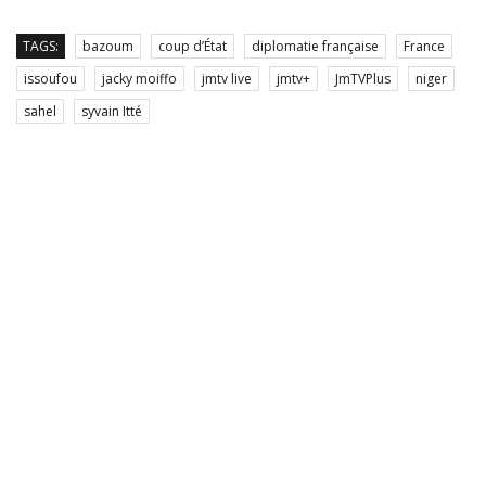
TAGS:
bazoum
coup d’État
diplomatie française
France
issoufou
jacky moiffo
jmtv live
jmtv+
JmTVPlus
niger
sahel
syvain Itté