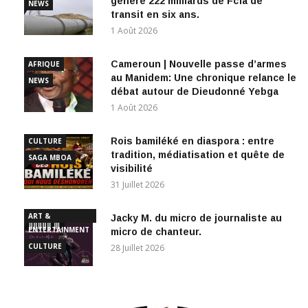
généré 222 milliards de Fcfa de
NEWS
transit en six ans.
1 Août 2026
Cameroun | Nouvelle passe d’armes
AFRIQUE
au Manidem: Une chronique relance le
NEWS
débat autour de Dieudonné Yebga
1 Août 2026
Rois bamiléké en diaspora : entre
CULTURE
tradition, médiatisation et quête de
SAGA MBOA
visibilité
31 Juillet 2026
ART &
Jacky M. du micro de journaliste au
ENTERTAINMENT
micro de chanteur.
CULTURE
28 Juillet 2026