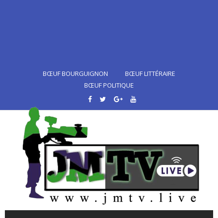
BŒUF BOURGUIGNON
BŒUF LITTÉRAIRE
BŒUF POLITIQUE