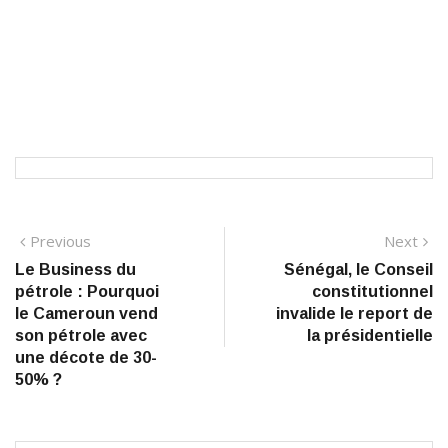
Navigation
Previous
N
Previous
Next
post:
po
Le Business du
Sénégal, le Conseil
de
pétrole : Pourquoi
constitutionnel
l’article
le Cameroun vend
invalide le report de
son pétrole avec
la présidentielle
une décote de 30-
50% ?