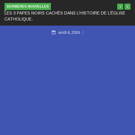
DERNIÈRES NOUVELLES
LES 3 PAPES NOIRS CACHÉS DANS L’HISTOIRE DE L’ÉGLISE
CATHOLIQUE.
août 6, 2026