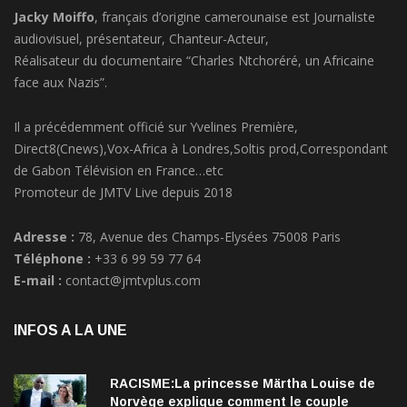
audiovisuel, présentateur, Chanteur-Acteur,
Réalisateur du documentaire “Charles Ntchoréré, un Africaine
face aux Nazis”.
Il a précédemment officié sur Yvelines Première,
Direct8(Cnews),Vox-Africa à Londres,Soltis prod,Correspondant
de Gabon Télévision en France…etc
Promoteur de JMTV Live depuis 2018
Adresse :
78, Avenue des Champs-Elysées 75008 Paris
Téléphone :
+33 6 99 59 77 64
E-mail :
contact@jmtvplus.com
INFOS A LA UNE
RACISME:La princesse Märtha Louise de
Norvège explique comment le couple
qu’elle forme avec l’Américain Durek