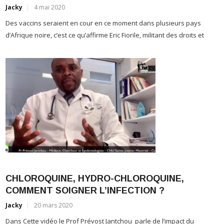
Des vaccins seraient en cour en ce moment dans plusieurs pays
d’Afrique noire, c’est ce qu’affirme Eric Fiorile, militant des droits et
J
S
CHLOROQUINE, HYDRO-CHLOROQUINE,
i
COMMENT SOIGNER L’INFECTION ?
2
Jacky
20 mars 2020
Dans Cette vidéo le Prof Prévost Jantchou parle de l’impact du
traitement par la chloroquine . Dans cette période, il conviendrait de