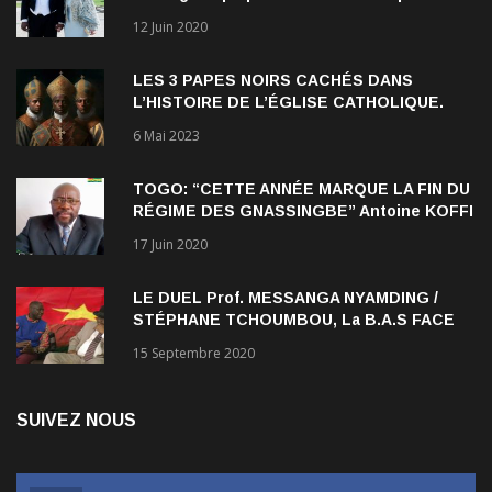
12 Juin 2020
Verrett lui a ouvert les yeux sur le racisme
qui persiste à l’égard des Noirs.
LES 3 PAPES NOIRS CACHÉS DANS
L’HISTOIRE DE L’ÉGLISE CATHOLIQUE.
6 Mai 2023
TOGO: “CETTE ANNÉE MARQUE LA FIN DU
RÉGIME DES GNASSINGBE” Antoine KOFFI
NADJOMBE
17 Juin 2020
LE DUEL Prof. MESSANGA NYAMDING /
STÉPHANE TCHOUMBOU, La B.A.S FACE
AU RDPC
15 Septembre 2020
SUIVEZ NOUS
Facebook