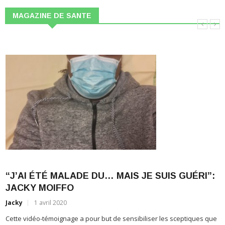
MAGAZINE DE SANTE
é
“J’AI ÉTÉ MALADE DU… MAIS JE SUIS GUÉRI”:
JACKY MOIFFO
Jacky
1 avril 2020
J
Cette vidéo-témoignage a pour but de sensibiliser les sceptiques que
La pandémie qui sévit, voici quelques mois déjà,dans le monde est
D