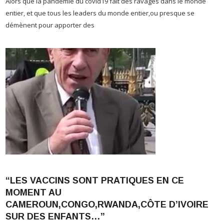
entier, et que tous les leaders du monde entier,ou presque se
démènent pour apporter des
J
“LES VACCINS SONT PRATIQUES EN CE
A
MOMENT AU
n
CAMEROUN,CONGO,RWANDA,CÔTE D’IVOIRE
q
SUR DES ENFANTS…”
Jacky
4 mai 2020