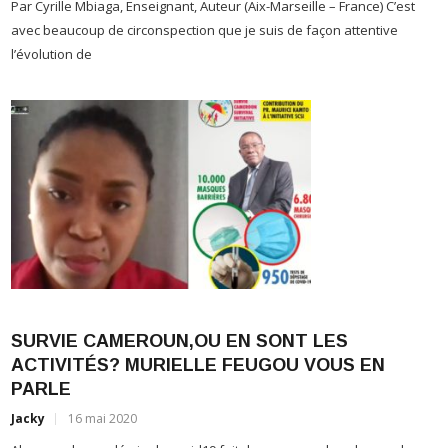
avec beaucoup de circonspection que je suis de façon attentive
l’évolution de
SURVIE CAMEROUN,OU EN SONT LES
J
ACTIVITÉS? MURIELLE FEUGOU VOUS EN
C
PARLE
m
Jacky
16 mai 2020
d
Alors que la pandémie du covid19 fait des ravages dans le monde