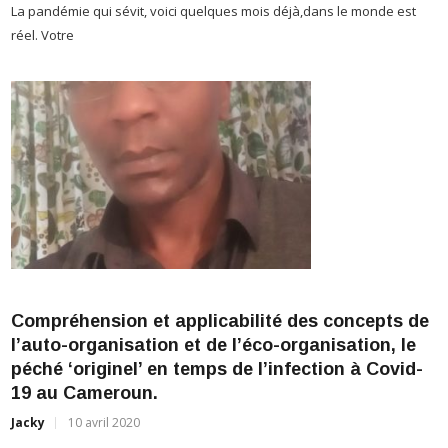
réel. Votre
p
0
Compréhension et applicabilité des concepts de
l’auto-organisation et de l’éco-organisation, le
J
péché ‘originel’ en temps de l’infection à Covid-
V
19 au Cameroun.
d
Jacky
10 avril 2020
g
Par Cyrille Mbiaga, Enseignant, Auteur (Aix-Marseille – France) C’est