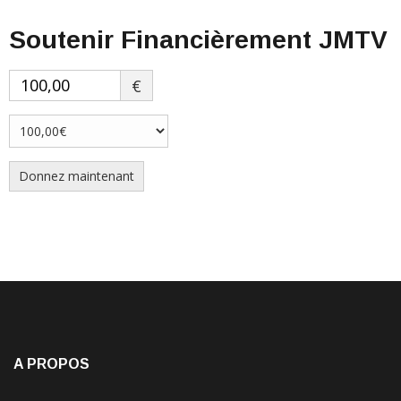
Soutenir Financièrement JMTV
€
Donnez maintenant
A PROPOS
Jacky Moiffo
, français d’origine camerounaise est Journaliste