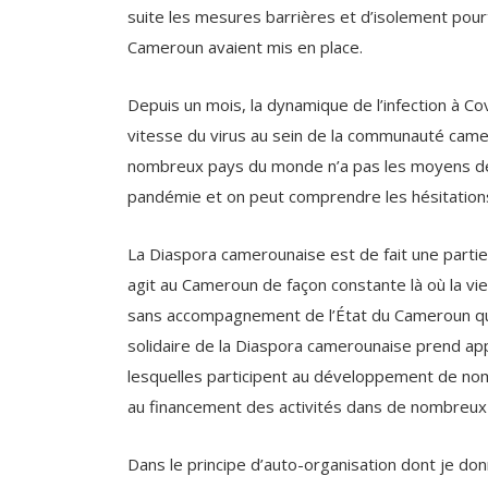
Depuis un mois, la dynamique de l’infection à C
vitesse du virus au sein de la communauté came
nombreux pays du monde n’a pas les moyens de fa
pandémie et on peut comprendre les hésitations
La Diaspora camerounaise est de fait une parti
agit au Cameroun de façon constante là où la vi
sans accompagnement de l’État du Cameroun qu
solidaire de la Diaspora camerounaise prend app
lesquelles participent au développement de no
au financement des activités dans de nombreux 
Dans le principe d’auto-organisation dont je 
mon récent livre ‘
Diaspora et système diaspor
décembre 2019. Eds l’Harmattan (Paris), les or