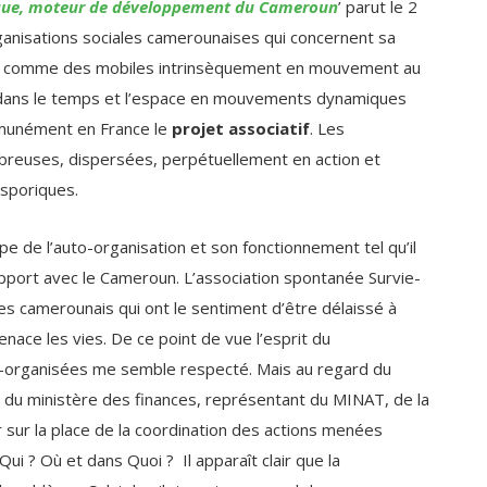
lité comme des mobiles intrinsèquement en mouvement au
t dans le temps et l’espace en mouvements dynamiques
ommunément en France le
projet associatif
. Les
breuses, dispersées, perpétuellement en action et
asporiques.
pe de l’auto-organisation et son fonctionnement tel qu’il
apport avec le Cameroun. L’association spontanée Survie-
les camerounais qui ont le sentiment d’être délaissé à
ace les vies. De ce point de vue l’esprit du
o-organisées me semble respecté. Mais au regard du
t du ministère des finances, représentant du MINAT, de la
r sur la place de la coordination des actions menées
i ? Où et dans Quoi ? Il apparaît clair que la
 problème. Celui du pilotage transversal des