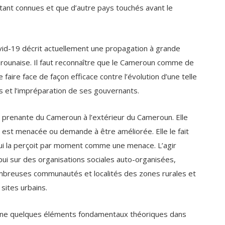
ovid-19 décrit actuellement une propagation à grande
rounaise. Il faut reconnaître que le Cameroun comme de
ire face de façon efficace contre l’évolution d’une telle
 et l’impréparation de ses gouvernants.
e prenante du Cameroun à l’extérieur du Cameroun. Elle
e est menacée ou demande à être améliorée. Elle le fait
i la perçoit par moment comme une menace. L’agir
ui sur des organisations sociales auto-organisées,
mbreuses communautés et localités des zones rurales et
sites urbains.
donne quelques éléments fondamentaux théoriques dans
ique, moteur de développement du Cameroun
’ parut le 2
ganisations sociales camerounaises qui concernent sa