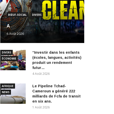
BŒUF-SOCIAL
DIVERS
A
6 Août 2026
“Investir dans les enfants
DIVERS
(écoles, langues, activités)
ÉCONOMIE
produit un rendement
futur…
4 Août 2026
Le Pipeline Tchad-
AFRIQUE
Cameroun a généré 222
NEWS
milliards de Fcfa de transit
en six ans.
1 Août 2026
Cameroun | Nouvelle passe
AFRIQUE
d’armes au Manidem: Une