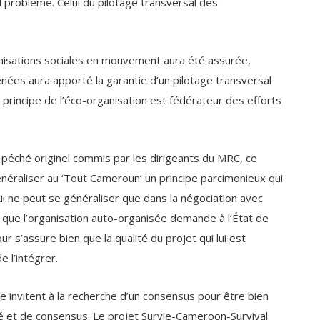
nisations sociales en mouvement aura été assurée,
nées aura apporté la garantie d’un pilotage transversal
le principe de l’éco-organisation est fédérateur des efforts
e péché originel commis par les dirigeants du MRC, ce
énéraliser au ‘Tout Cameroun’ un principe parcimonieux qui
ui ne peut se généraliser que dans la négociation avec
 que l’organisation auto-organisée demande à l’État de
r s’assure bien que la qualité du projet qui lui est
 l’intégrer.
re invitent à la recherche d’un consensus pour être bien
ité et de consensus. Le projet Survie-Cameroon-Survival
rojet se rapprochent en toute humilité de l’État du