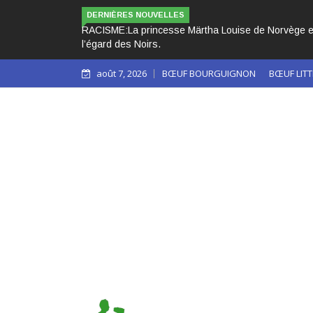
LES 3 PAPES NOIRS C
DERNIÈRES NOUVELLES
août 7, 2026
BŒUF BOURGUIGNON
BŒUF LITT