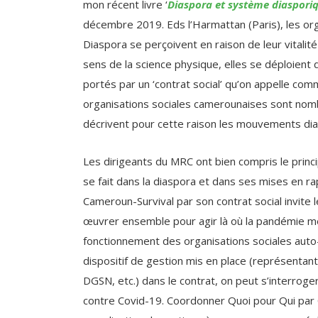
Diaspora se perçoivent en raison de leur vita
sens de la science physique, elles se déploien
portés par un ‘contrat social’ qu’on appelle c
organisations sociales camerounaises sont nom
décrivent pour cette raison les mouvements di
Les dirigeants du MRC ont bien compris le princi
se fait dans la diaspora et dans ses mises en r
Cameroun-Survival par son contrat social invite 
œuvrer ensemble pour agir là où la pandémie men
fonctionnement des organisations sociales aut
dispositif de gestion mis en place (représentan
DGSN, etc.) dans le contrat, on peut s’interroge
contre Covid-19. Coordonner Quoi pour Qui par Qu
coordination des actions à mener posera un réel
mouvements.