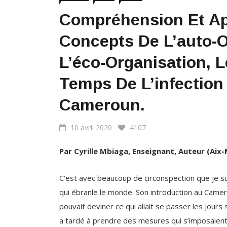
Concepts De L’auto-O
L’éco-Organisation, L
Temps De L’infection
Cameroun.
10 avril 2020
4107
Par Cyrille Mbiaga, Enseignant, Auteur (Aix-
C’est avec beaucoup de circonspection que je su
qui ébranle le monde. Son introduction au Camero
pouvait deviner ce qui allait se passer les jou
a tardé à prendre des mesures qui s’imposaient, j
suite les mesures barrières et d’isolement pour
Cameroun avaient mis en place.