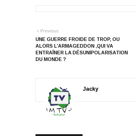
Navigation
Previous
Previous
post:
UNE GUERRE FROIDE DE TROP, OU
de
ALORS L’ARMAGEDDON ,QUI VA
l’article
ENTRAÎNER LA DÉSUNIPOLARISATION
DU MONDE ?
Jacky
RELATED POSTS