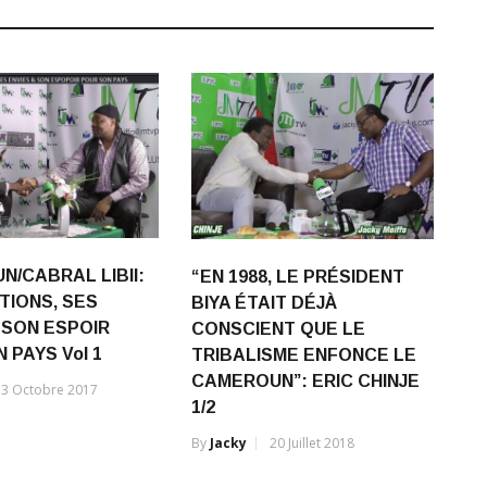
/CABRAL LIBII:
“EN 1988, LE PRÉSIDENT
TIONS, SES
BIYA ÉTAIT DÉJÀ
 SON ESPOIR
CONSCIENT QUE LE
 PAYS Vol 1
TRIBALISME ENFONCE LE
CAMEROUN”: ERIC CHINJE
13 Octobre 2017
1/2
By
Jacky
20 Juillet 2018