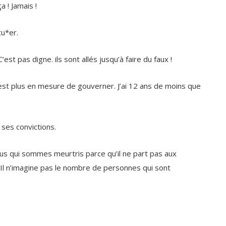
tu*er.
’est pas digne. ils sont allés jusqu’à faire du faux !
 n’est plus en mesure de gouverner. J’ai 12 ans de moins que
 ses convictions.
ous qui sommes meurtris parce qu’il ne part pas aux
er. Il n’imagine pas le nombre de personnes qui sont
 militante des causes liées au respect des droits de