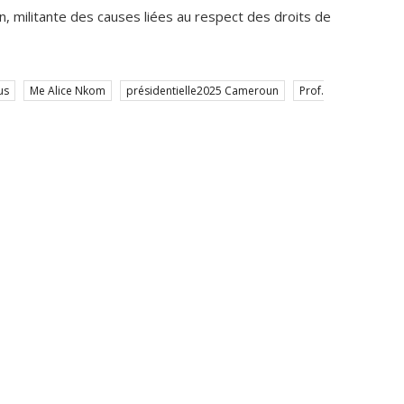
us
Me Alice Nkom
présidentielle2025 Cameroun
Prof.