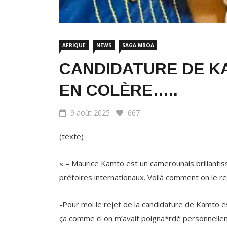
AFRIQUE
NEWS
SAGA MBOA
CANDIDATURE DE KA
EN COLÈRE…..
9 août 2025
667
(texte)
« – Maurice Kamto est un camerounais brillantissi
prétoires internationaux. Voilà comment on le r
-Pour moi le rejet de la candidature de Kamto est 
ça comme ci on m’avait poigna*rdé personnellem
mal à accepter. Je ne le leur pardonnerai jamais ç