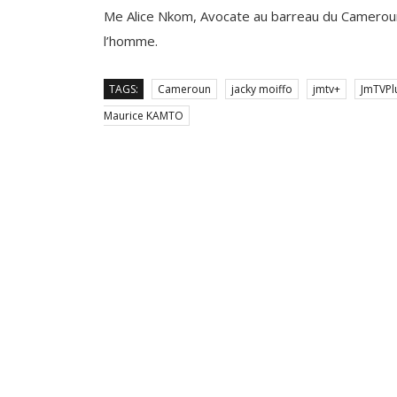
l’homme.
TAGS:
Cameroun
jacky moiffo
jmtv+
JmTVPl
Maurice KAMTO