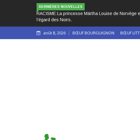
LES 3 PAPES NOIRS CA
DERNIÈRES NOUVELLES
août 8, 2026
BŒUF BOURGUIGNON
BŒUF LITT