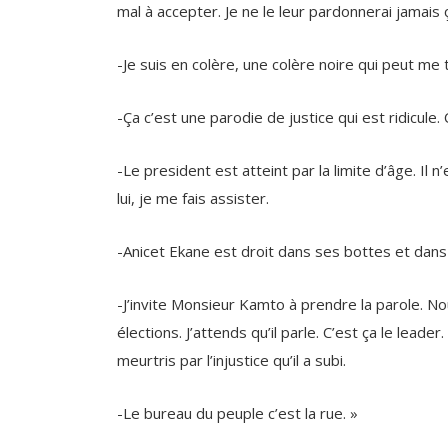
-Je suis en colère, une colère noire qui peut me 
-Ça c’est une parodie de justice qui est ridicule. C
-Le president est atteint par la limite d’âge. Il
lui, je me fais assister.
-Anicet Ekane est droit dans ses bottes et dans
-J’invite Monsieur Kamto à prendre la parole. N
élections. J’attends qu’il parle. C’est ça le lead
meurtris par l’injustice qu’il a subi.
-Le bureau du peuple c’est la rue. »
Me Alice Nkom, Avocate au barreau du Cameroun,