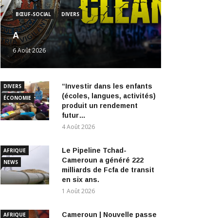
A
6 Août 2026
“Investir dans les enfants
DIVERS
(écoles, langues, activités)
ÉCONOMIE
produit un rendement
futur…
4 Août 2026
Le Pipeline Tchad-
AFRIQUE
Cameroun a généré 222
NEWS
milliards de Fcfa de transit
en six ans.
1 Août 2026
Cameroun | Nouvelle passe
AFRIQUE
d’armes au Manidem: Une
NEWS
chronique relance le débat