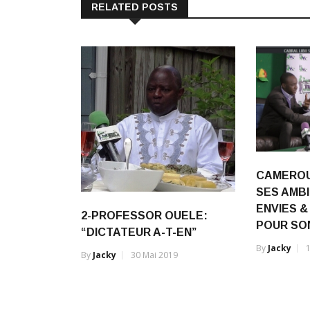
CAMEROUN
SES AMBI
ENVIES &
2-PROFESSOR OUELE:
POUR SON
“DICTATEUR A-T-EN”
By
Jacky
By
Jacky
30 Mai 2019