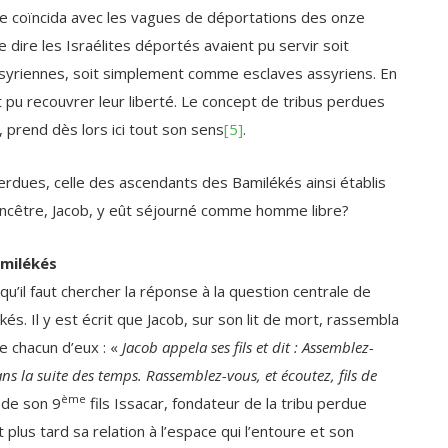
e dire les Israélites déportés avaient pu servir soit
yriennes, soit simplement comme esclaves assyriens. En
nt pu recouvrer leur liberté. Le concept de tribus perdues
, prend dès lors ici tout son sens
[5]
.
rdues, celle des ascendants des Bamilékés ainsi établis
ncêtre, Jacob, y eût séjourné comme homme libre?
amilékés
qu’il faut chercher la réponse à la question centrale de
kés. Il y est écrit que Jacob, sur son lit de mort, rassembla
 de chacun d’eux : «
Jacob appela ses fils et dit : Assemblez-
ns la suite des temps. Rassemblez-vous, et écoutez, fils de
ème
 de son 9
fils Issacar, fondateur de la tribu perdue
plus tard sa relation à l’espace qui l’entoure et son
car est un âne robuste, qui se couche dans les étables. Il voit
trée est magnifique ; et il courbe son épaule sous le fardeau,