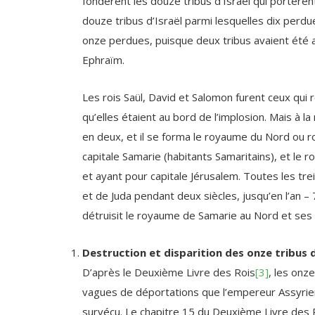
onze perdues, puisque deux tribus avaient été 
Ephraïm.
Les rois Saül, David et Salomon furent ceux qui r
qu’elles étaient au bord de l’implosion.
Mais à la
en deux, et il se forma le royaume du Nord ou
capitale Samarie (habitants Samaritains), et le
et ayant pour capitale Jérusalem. Toutes les t
et de Juda pendant deux siècles, jusqu’en l’an –
détruisit le royaume de Samarie au Nord et ses 
Destruction et disparition des onze tribus d
D’après le Deuxième Livre des Rois
[3]
, les onz
vagues de déportations que
l’empereur Assyrie
survécu. Le chapitre 15 du Deuxième Livre des 
Israélites déportés des onze tribus du Nord pa