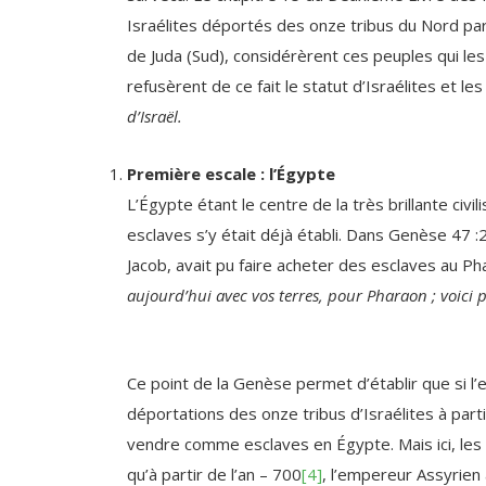
de Juda (Sud), considérèrent ces peuples qui le
refusèrent de ce fait le statut d’Israélites et 
d’Israël.
Première escale : l’Égypte
L’Égypte étant le centre de la très brillante civ
esclaves s’y était déjà établi. Dans Genèse 47 
Jacob, avait pu faire acheter des esclaves au Ph
aujourd’hui avec vos terres, pour Pharaon ; voici
Ce point de la Genèse permet d’établir que si l’
déportations des onze tribus d’Israélites à partir
vendre comme esclaves en Égypte. Mais ici, les d
qu’à partir de l’an – 700
[4]
, l’empereur Assyrien 
671 et – 667. Puisque cette annexion de l’Égyp