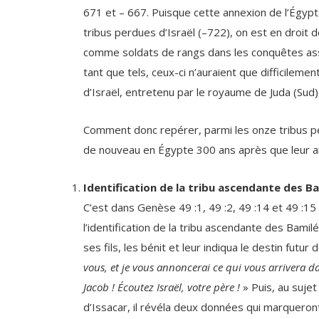
tribus perdues d’Israël (–722), on est en droit d
comme soldats de rangs dans les conquêtes ass
tant que tels, ceux-ci n’auraient que difficileme
d’Israël, entretenu par le royaume de Juda (Sud)
Comment donc repérer, parmi les onze tribus pe
de nouveau en Égypte 300 ans après que leur a
Identification de la tribu ascendante des B
C’est dans Genèse 49 :1, 49 :2, 49 :14 et 49 :15 
l’identification de la tribu ascendante des Bamilé
ses fils, les bénit et leur indiqua le destin futur
vous, et je vous annoncerai ce qui vous arrivera da
Jacob ! Écoutez Israël, votre père !
» Puis, au sujet
d’Issacar, il révéla deux données qui marqueront 
rapport à l’impôt (le tribut); il dit donc ceci: «
Issa
que le lieu où il repose est agréable, et que la con