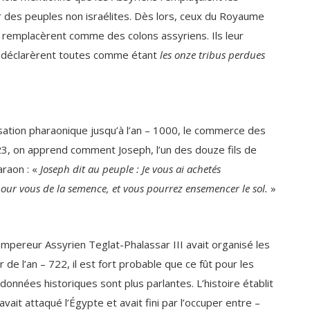
s remplacèrent comme des colons assyriens. Ils leur
les déclarèrent toutes comme étant
les onze tribus perdues
ilisation pharaonique jusqu’à l’an – 1000, le commerce des
:23, on apprend comment Joseph, l’un des douze fils de
araon : «
Joseph dit au peuple : Je vous ai achetés
 pour vous de la semence, et vous pourrez ensemencer le sol.
»
empereur Assyrien Teglat-Phalassar III avait organisé les
 de l’an – 722, il est fort probable que ce fût pour les
onnées historiques sont plus parlantes. L’histoire établit
avait attaqué l’Égypte et avait fini par l’occuper entre –
te coïncida avec les vagues de déportations des onze