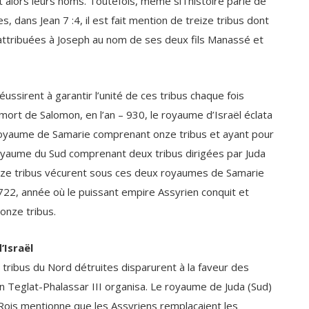
attribuées à Joseph au nom de ses deux fils Manassé et
éussirent à garantir l’unité de ces tribus chaque fois
 mort de Salomon, en l’an
–
930, le royaume d’Israël éclata
 royaume de Samarie comprenant onze tribus et ayant pour
 royaume du Sud comprenant deux tribus dirigées par Juda
reize tribus vécurent sous ces deux royaumes de Samarie
 722, année où le puissant empire Assyrien conquit et
onze tribus.
’Israël
e tribus du Nord détruites disparurent à la faveur des
n Teglat-Phalassar III
organisa. Le royaume de Juda (Sud)
Rois mentionne que les Assyriens remplaçaient les
r des peuples non israélites. Dès lors, ceux du Royaume