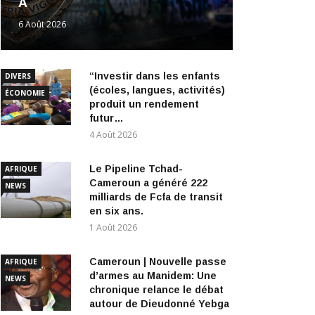
“Investir dans les enfants
DIVERS
(écoles, langues, activités)
ÉCONOMIE
produit un rendement
futur…
4 Août 2026
Le Pipeline Tchad-
AFRIQUE
Cameroun a généré 222
NEWS
milliards de Fcfa de transit
en six ans.
1 Août 2026
Cameroun | Nouvelle passe
AFRIQUE
d’armes au Manidem: Une
NEWS
chronique relance le débat
autour de Dieudonné Yebga
1 Août 2026