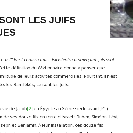
SONT LES JUIFS
UES
x de l’Ouest camerounais. Excellents commerçants, ils sont
Cette définition du Wiktionnaire donne à penser que
imilitude de leurs activités commerciales. Pourtant, il n’est
e, les Bamilékés, ce sont les Juifs.
a vie de Jacob
[2]
en Égypte au Xème siècle avant J.C. (–
on de ses douze fils en terre d’Israël : Ruben, Siméon, Lévi,
oseph et Benjamin. À leur installation, ces douze fils
t alors leurs noms. Toutefois, même si l’histoire parle de
, dans Jean 7 :4, il est fait mention de treize tribus dont