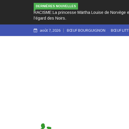
LES 3 PAPES NOIRS CA
DERNIÈRES NOUVELLES
août 7, 2026
BŒUF BOURGUIGNON
BŒUF LITT