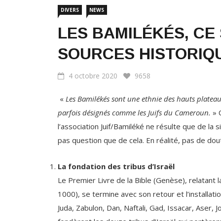
LES BAMILÉKÉS, CE 
SOURCES HISTORIQ
4 octobre 2020
9658
«
Les Bamilékés sont une ethnie des hauts plateau
parfois désignés comme les Juifs du Cameroun.
» 
l’association Juif/Bamiléké ne résulte que de la s
pas question que de cela. En réalité, pas de dout
La fondation des tribus d’Israël
Le Premier Livre de la Bible (Genèse), relatant l
1000), se termine avec son retour et l’installati
Juda, Zabulon, Dan, Naftali, Gad, Issacar, Aser, J
fondèrent les douze tribus d’Israël qui portèren
douze tribus d’Israël parmi lesquelles dix perdues