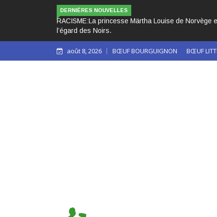
DERNIÈRES NOUVELLES
ouvert les yeux sur le racisme qui persiste à
LES 3 PAPES NOIRS 
août 8, 2026
BŒUF BOURGUIGNON
BŒUF LITT