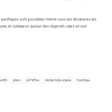
 pacifiques sont possibles même sous les dictatures les
nis et solidaires autour des objectifs clairs et non
moiffo
jmtv+
JmTVPlus
michel lobe etame
Paul Biya