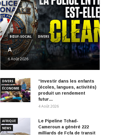
BŒUF-SOCIAL
DIVERS
A
6 Août 2026
“Investir dans les enfants
DIVERS
(écoles, langues, activités)
ÉCONOMIE
produit un rendement
futur…
4 Août 2026
Le Pipeline Tchad-
AFRIQUE
Cameroun a généré 222
NEWS
milliards de Fcfa de transit