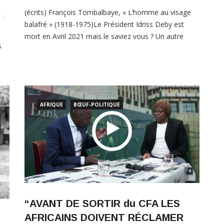
balafré » (1918-1975)Le Président Idriss Deby est
mort en Avril 2021 mais le saviez vous ? Un autre
s
président Tchadien est aussi mort dans l’exercice de
ses fonctions. C’était aussi au mois d’avril. On parlait
la
déjà de rébellion.Visage balafré, calot en peau de
ion
léopard, idéologie de la « […]
AFRIQUE
BŒUF-POLITIQUE
LIRE PLUS
“AVANT DE SORTIR du CFA LES
AFRICAINS DOIVENT RÉCLAMER
LEURS DUS”: ABDOU CISSE