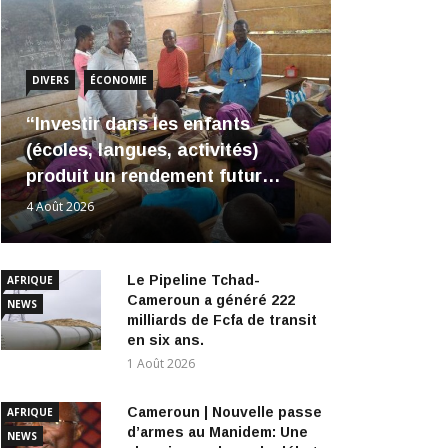
DIVERS
ÉCONOMIE
“Investir dans les enfants
(écoles, langues, activités)
produit un rendement futur…
4 Août 2026
Le Pipeline Tchad-
AFRIQUE
Cameroun a généré 222
NEWS
milliards de Fcfa de transit
en six ans.
1 Août 2026
Cameroun | Nouvelle passe
AFRIQUE
d’armes au Manidem: Une
NEWS
chronique relance le débat
autour de Dieudonné Yebga