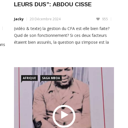
Jacky
20 Décembre 2024
955
(vidéo & texte) la gestion du CFA est-elle bien faite?
Quid de son fonctionnement? Si ces deux facteurs
étaient bien assurés, la question qui s’impose est la
ans
suiante: d’où provient donc le problème? Notre invité
s
apporte son expertise pour élucider ces questions,
vre
tout en mettant en garde les pays africains utilisateur
s
de cette “monnaie”. Outre […]
sme
AFRIQUE
SAGA MBOA
LIRE PLUS