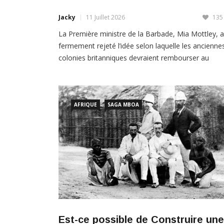
La Première ministre de la Barbade, Mia Mottley, a
fermement rejeté l’idée selon laquelle les ancienne
colonies britanniques devraient rembourser au
Royaume-Uni les investissements réalisés pendant 
période coloniale. Mottley a qualifié cette proposit
d’« absurde », estimant que les
AFRIQUE
SAGA MBOA
LIRE PLUS
Est-ce possible de Construire une
nouvelle Afrique sans la France et