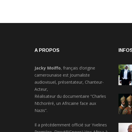
A PROPOS
INFOS
Jacky Moiffo
, français d’origine
camerounaise est Journaliste
audiovisuel, présentateur, Chanteur-
Acteur,
Réalisateur du documentaire “Charles
Ntchoréré, un Africaine face aux
Nazis”.
Il a précédemment officié sur Yvelines
Première, Direct8(Cnews),Vox-Africa à
Londres,Soltis prod,Correspondant de