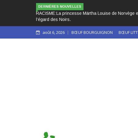
LES 3 PAPES NOI
DERNIÈRES NOUVELLES
août 6, 2026
BŒUF BOURGUIGNON
BŒUF LITT