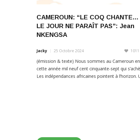
CAMEROUN: “LE COQ CHANTE…
LE JOUR NE PARAÎT PAS”: Jean
NKENGSA
Jacky
25 Octobre 2024
1011
(émission & texte) Nous sommes au Cameroun en
cette année mil neuf cent cinquante-sept qui s’achè
Les indépendances africaines pointent à l’horizon. 
jeune camerounais alors âgé de huit ans, passe un
paisible séjour dans un village des Grass Fields à
l’Ouest du pays. Depuis trois ans, le père envoie
régulièrement son fils unique pour […]
LIRE PLUS
Older Posts