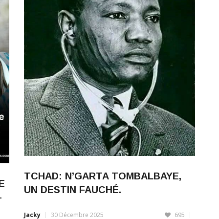
TCHAD: N’GARTA TOMBALBAYE,
E
UN DESTIN FAUCHÉ.
-
Jacky
30 Décembre 2025
695
(écrits) François Tombalbaye, « L’homme au visage