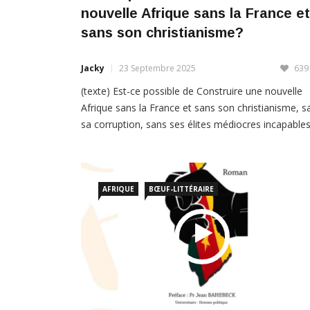
sans son christianisme?
Jacky
23 Septembre 2025
639
(texte) Est-ce possible de Construire une nouvelle
Afrique sans la France et sans son christianisme, s
sa corruption, sans ses élites médiocres incapable
de sortir leurs peuples de la pauvreté ? Dans son li
« Domination et colonisation » publié en 1910, Jule
Harmand, envisage l’évangélisation et le christiani
non pas comme une simple mission […]
AFRIQUE
BŒUF-LITTÉRAIRE
LIRE PLUS