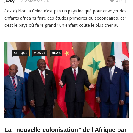
Jacky
7 Septembre 2025
432
(texte) Non la Chine n’est pas un pays indiqué pour envoyer des
enfants africains faire des études primaires ou secondaires, car
c’est le pays où faire grandir un enfant coûte le plus cher au
monde (70.000 dollars soir 42 millions de FCFA jusqu’à 18 ans).
La politique de planification des naissances instaurée par le Parti
[…]
AFRIQUE
MONDE
NEWS
LIRE PLUS
La “nouvelle colonisation” de l’Afrique par