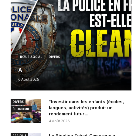
BŒUF-SOCIAL
DIVERS
A
6 Août 2026
“Investir dans les enfants (écoles,
DIVERS
langues, activités) produit un
ÉCONOMIE
rendement futur…
4 Août 2026
Le Pipeline Tchad-Cameroun a
AFRIQUE