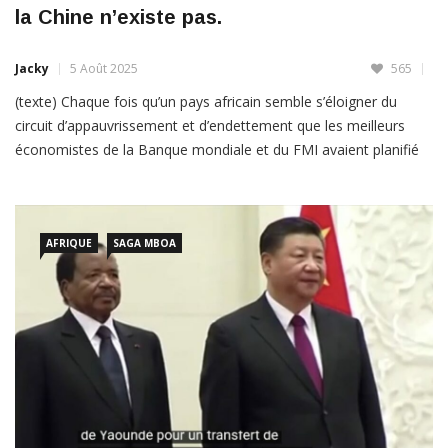
la Chine n’existe pas.
Jacky
5 Août 2025
565
(texte) Chaque fois qu’un pays africain semble s’éloigner du
circuit d’appauvrissement et d’endettement que les meilleurs
économistes de la Banque mondiale et du FMI avaient planifié
pour lui, les alarmes sonnent pour concocter une campagne de
désinformation médiatique afin de le remettre sur le mauvais
chemin. Les relations sino-africaines sont une sphère de la
politique […]
AFRIQUE
SAGA MBOA
LIRE PLUS