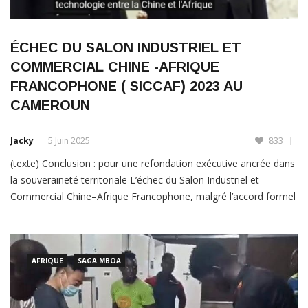
ÉCHEC DU SALON INDUSTRIEL ET
COMMERCIAL CHINE -AFRIQUE
FRANCOPHONE ( SICCAF) 2023 AU
CAMEROUN
Jacky
5 Juin 2025
833
(texte) Conclusion : pour une refondation exécutive ancrée dans
la souveraineté territoriale L’échec du Salon Industriel et
Commercial Chine–Afrique Francophone, malgré l’accord formel
du Premier ministre du Cameroun et l’engagement diplomatique
de l’ambassade de Chine, n’est pas un incident isolé. Il est le
révélateur structurel d’un système exécutif qui concentre le
pouvoir tout en diluant
AFRIQUE
SAGA MBOA
LIRE PLUS