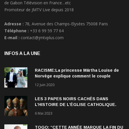
de Gabon Télévision en France…etc
Promoteur de JMTV Live depuis 2018
Adresse :
78, Avenue des Champs-Elysées 75008 Paris
Téléphone :
+33 6 99 59 77 64
E-mail :
contact@jmtvplus.com
INFOS A LA UNE
RACISME:La princesse Märtha Louise de
Norvège explique comment le couple
qu’elle forme avec l’Américain Durek
12 Juin 2020
Verrett lui a ouvert les yeux sur le racisme
qui persiste à l’égard des Noirs.
LES 3 PAPES NOIRS CACHÉS DANS
L’HISTOIRE DE L’ÉGLISE CATHOLIQUE.
6 Mai 2023
TOGO: “CETTE ANNÉE MARQUE LA FIN DU