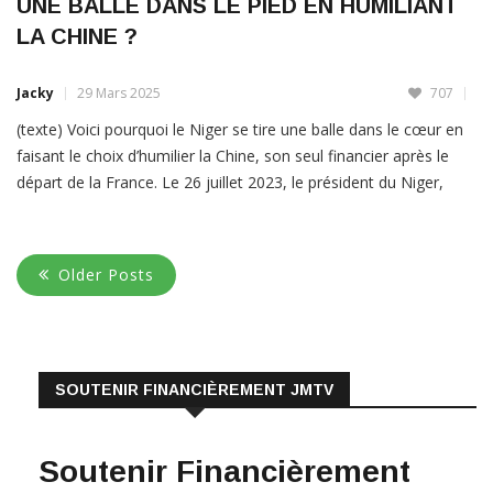
UNE BALLE DANS LE PIED EN HUMILIANT
LA CHINE ?
Jacky
29 Mars 2025
707
(texte) Voici pourquoi le Niger se tire une balle dans le cœur en
faisant le choix d’humilier la Chine, son seul financier après le
départ de la France. Le 26 juillet 2023, le président du Niger,
Mohamed Bazoum est séquestré dans le palais présidentiel par
des militaires de sa propre garde présidentielle, c’est le coup […]
Older Posts
LIRE PLUS
SOUTENIR FINANCIÈREMENT JMTV
Soutenir Financièrement