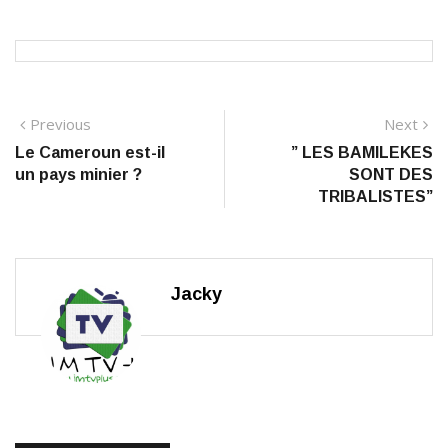
Navigation
Previous
N
Previous
Next
post:
po
Le Cameroun est-il
” LES BAMILEKES
de
un pays minier ?
SONT DES
l’article
TRIBALISTES”
Jacky
RELATED POSTS