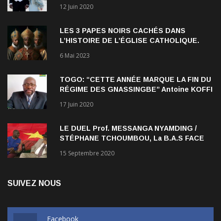
Verrett lui a ouvert les yeux sur le racisme
qui persiste à l’égard des Noirs.
LES 3 PAPES NOIRS CACHÉS DANS
L’HISTOIRE DE L’ÉGLISE CATHOLIQUE.
6 Mai 2023
TOGO: “CETTE ANNÉE MARQUE LA FIN DU
RÉGIME DES GNASSINGBE” Antoine KOFFI
NADJOMBE
17 Juin 2020
LE DUEL Prof. MESSANGA NYAMDING /
STÉPHANE TCHOUMBOU, La B.A.S FACE
AU RDPC
15 Septembre 2020
SUIVEZ NOUS
Facebook
Like us on Facebook