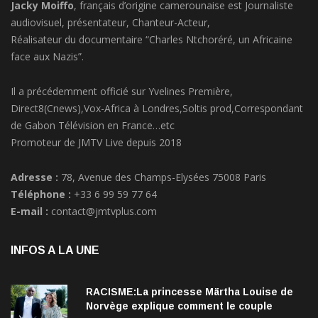
audiovisuel, présentateur, Chanteur-Acteur,
Réalisateur du documentaire “Charles Ntchoréré, un Africaine
face aux Nazis”.
Il a précédemment officié sur Yvelines Première,
Direct8(Cnews),Vox-Africa à Londres,Soltis prod,Correspondant
de Gabon Télévision en France…etc
Promoteur de JMTV Live depuis 2018
Adresse :
78, Avenue des Champs-Elysées 75008 Paris
Téléphone :
+33 6 99 59 77 64
E-mail :
contact@jmtvplus.com
INFOS A LA UNE
RACISME:La princesse Märtha Louise de
Norvège explique comment le couple
qu’elle forme avec l’Américain Durek
12 Juin 2020