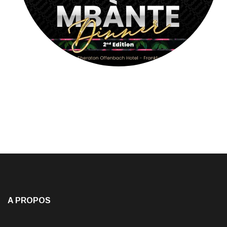
A PROPOS
Jacky Moiffo
, français d’origine camerounaise est Journaliste