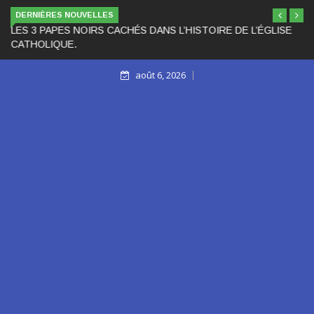
DERNIÈRES NOUVELLES
LES 3 PAPES NOIRS CACHÉS DANS L’HISTOIRE DE L’ÉGLISE
CATHOLIQUE.
août 6, 2026