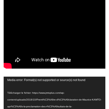
Lecteur
Media error: Format(s) not supported or source(s) not found
vidéo
Télécharger le fichier: https://www.jmtvplus.com/wp-
content/uploads/2018/10/Premi%C3%A8re-d%C3%A9claration-de-Maurice-KAMTO-
apr%C3%A8s-la-proclamation-des-r%C3%A9sultats-de-la-