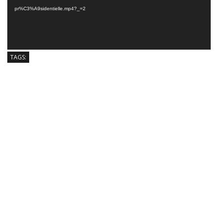
pr%C3%A9sidentielle.mp4?_=2
TAGS: