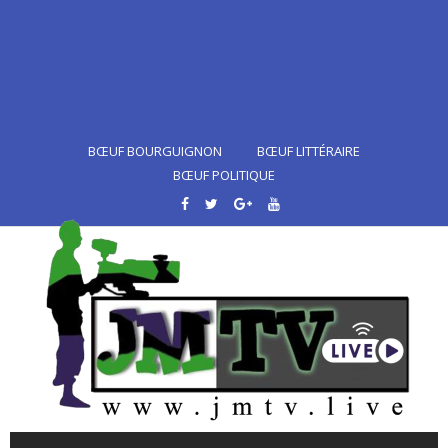
BŒUF BOURGUIGNON
BŒUF LITTÉRAIRE
BŒUF POLITIQUE