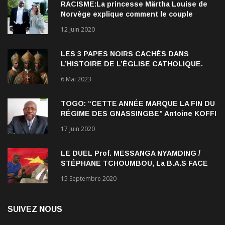
RACISME:La princesse Märtha Louise de
Norvège explique comment le couple
qu’elle forme avec l’Américain Durek
12 Juin 2020
Verrett lui a ouvert les yeux sur le racisme
qui persiste à l’égard des Noirs.
LES 3 PAPES NOIRS CACHÉS DANS
L’HISTOIRE DE L’ÉGLISE CATHOLIQUE.
6 Mai 2023
TOGO: “CETTE ANNÉE MARQUE LA FIN DU
RÉGIME DES GNASSINGBE” Antoine KOFFI
NADJOMBE
17 Juin 2020
LE DUEL Prof. MESSANGA NYAMDING /
STÉPHANE TCHOUMBOU, La B.A.S FACE
AU RDPC
15 Septembre 2020
SUIVEZ NOUS