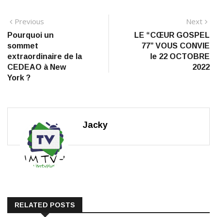
Navigation
Previous
N
Previous
Next
post:
po
Pourquoi un
LE “CŒUR GOSPEL
de
sommet
77” VOUS CONVIE
l’article
extraordinaire de la
le 22 OCTOBRE
CEDEAO à New
2022
York ?
Jacky
RELATED POSTS