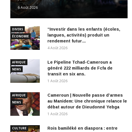
6 Août 2026
“Investir dans les enfants (écoles,
DIVERS
langues, activités) produit un
ÉCONOMIE
rendement futur…
4 Août 2026
Le Pipeline Tchad-Cameroun a
AFRIQUE
généré 222 milliards de Fcfa de
NEWS
transit en six ans.
1 Août 2026
Cameroun | Nouvelle passe d’armes
AFRIQUE
au Manidem: Une chronique relance le
NEWS
débat autour de Dieudonné Yebga
1 Août 2026
Rois bamiléké en diaspora : entre
CULTURE