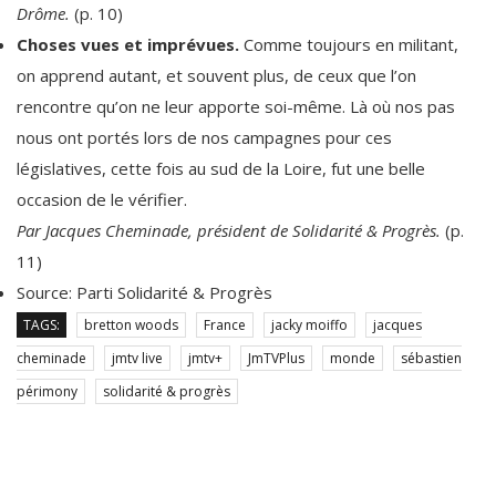
Drôme.
(p. 10)
Choses vues et imprévues.
Comme toujours en militant,
on apprend autant, et souvent plus, de ceux que l’on
rencontre qu’on ne leur apporte soi-même. Là où nos pas
nous ont portés lors de nos campagnes pour ces
législatives, cette fois au sud de la Loire, fut une belle
occasion de le vérifier.
Par Jacques Cheminade, président de Solidarité & Progrès.
(p.
11)
Source: Parti Solidarité & Progrès
TAGS:
bretton woods
France
jacky moiffo
jacques
cheminade
jmtv live
jmtv+
JmTVPlus
monde
sébastien
périmony
solidarité & progrès