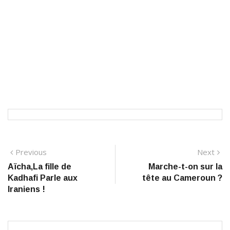
Navigation
Previous
N
Previous
Next
post:
po
Aïcha,La fille de
Marche-t-on sur la
de
Kadhafi Parle aux
tête au Cameroun ?
l’article
Iraniens !