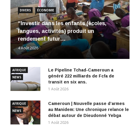
DIVERS
ÉCONOMIE
“Investir dans les enfants (écoles,
langues, activités) produit un
rendement futur…
4 Août 2026
Le Pipeline Tchad-Cameroun a
AFRIQUE
généré 222 milliards de Fcfa de
NEWS
transit en six ans.
1 Août 2026
Cameroun | Nouvelle passe d’armes
AFRIQUE
au Manidem: Une chronique relance le
NEWS
débat autour de Dieudonné Yebga
1 Août 2026