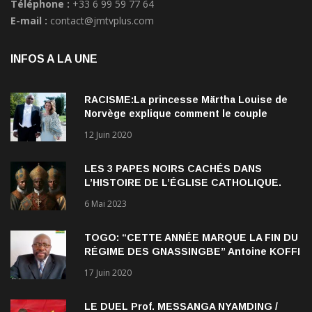
Téléphone :
+33 6 99 59 77 64
E-mail :
contact@jmtvplus.com
INFOS A LA UNE
RACISME:La princesse Märtha Louise de
Norvège explique comment le couple
qu’elle forme avec l’Américain Durek
12 Juin 2020
Verrett lui a ouvert les yeux sur le racisme
qui persiste à l’égard des Noirs.
LES 3 PAPES NOIRS CACHÉS DANS
L’HISTOIRE DE L’ÉGLISE CATHOLIQUE.
6 Mai 2023
TOGO: “CETTE ANNÉE MARQUE LA FIN DU
RÉGIME DES GNASSINGBE” Antoine KOFFI
NADJOMBE
17 Juin 2020
LE DUEL Prof. MESSANGA NYAMDING /