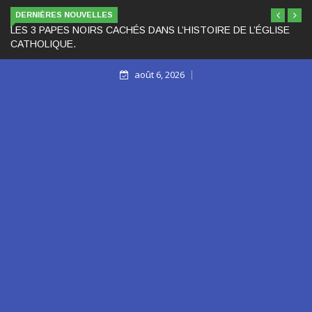
DERNIÈRES NOUVELLES
LES 3 PAPES NOIRS CACHÉS DANS L’HISTOIRE DE L’ÉGLISE
CATHOLIQUE.
août 6, 2026