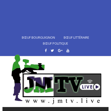
BŒUF BOURGUIGNON
BŒUF LITTÉRAIRE
BŒUF POLITIQUE