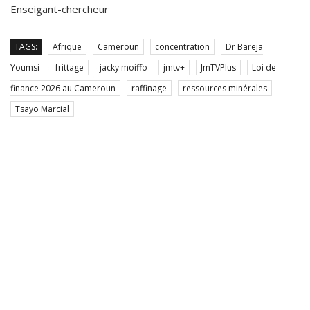
Enseigant-chercheur
TAGS:
Afrique
Cameroun
concentration
Dr Bareja
Youmsi
frittage
jacky moiffo
jmtv+
JmTVPlus
Loi de
finance 2026 au Cameroun
raffinage
ressources minérales
Tsayo Marcial