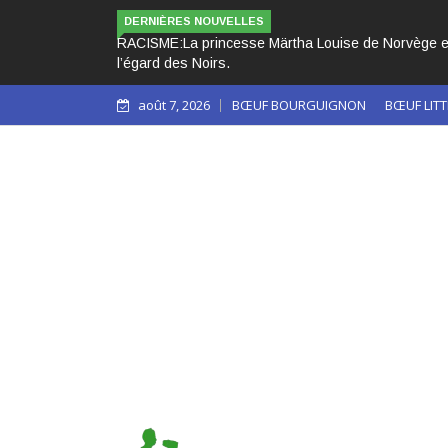
DERNIÈRES NOUVELLES
les yeux sur le racisme qui persiste à
LES 3 PAPES NOIRS CACHÉS
août 7, 2026
BŒUF BOURGUIGNON
BŒUF LITT