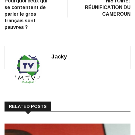
post:
po
Pourquoi ceux qui
HISTOIRE:
de
se contentent de
RÉUNIFICATION DU
l’article
parler le gros
CAMEROUN
français sont
pauvres ?
Jacky
RELATED POSTS