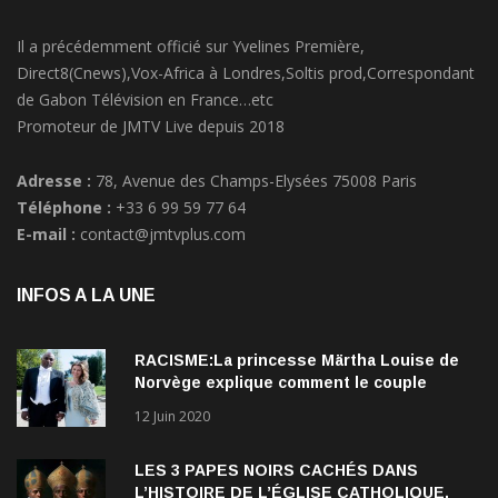
Il a précédemment officié sur Yvelines Première,
Direct8(Cnews),Vox-Africa à Londres,Soltis prod,Correspondant
de Gabon Télévision en France…etc
Promoteur de JMTV Live depuis 2018
Adresse :
78, Avenue des Champs-Elysées 75008 Paris
Téléphone :
+33 6 99 59 77 64
E-mail :
contact@jmtvplus.com
INFOS A LA UNE
RACISME:La princesse Märtha Louise de
Norvège explique comment le couple
qu’elle forme avec l’Américain Durek
12 Juin 2020
Verrett lui a ouvert les yeux sur le racisme
qui persiste à l’égard des Noirs.
LES 3 PAPES NOIRS CACHÉS DANS
L’HISTOIRE DE L’ÉGLISE CATHOLIQUE.