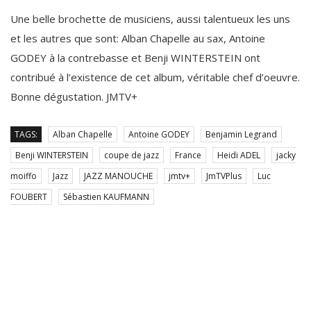
Une belle brochette de musiciens, aussi talentueux les uns
et les autres que sont: Alban Chapelle au sax, Antoine
GODEY à la contrebasse et Benji WINTERSTEIN ont
contribué à l’existence de cet album, véritable chef d’oeuvre.
Bonne dégustation. JMTV+
TAGS:
Alban Chapelle
Antoine GODEY
Benjamin Legrand
Benji WINTERSTEIN
coupe de jazz
France
Heidi ADEL
jacky
moiffo
Jazz
JAZZ MANOUCHE
jmtv+
JmTVPlus
Luc
FOUBERT
Sébastien KAUFMANN