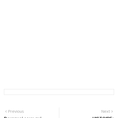
Navigation
Previous
N
Previous
Next