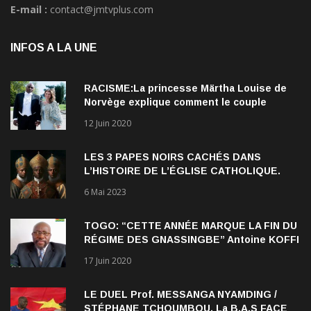
E-mail :
contact@jmtvplus.com
INFOS A LA UNE
RACISME:La princesse Märtha Louise de
Norvège explique comment le couple
qu’elle forme avec l’Américain Durek
12 Juin 2020
Verrett lui a ouvert les yeux sur le racisme
qui persiste à l’égard des Noirs.
LES 3 PAPES NOIRS CACHÉS DANS
L’HISTOIRE DE L’ÉGLISE CATHOLIQUE.
6 Mai 2023
TOGO: “CETTE ANNÉE MARQUE LA FIN DU
RÉGIME DES GNASSINGBE” Antoine KOFFI
NADJOMBE
17 Juin 2020
LE DUEL Prof. MESSANGA NYAMDING /
STÉPHANE TCHOUMBOU, La B.A.S FACE