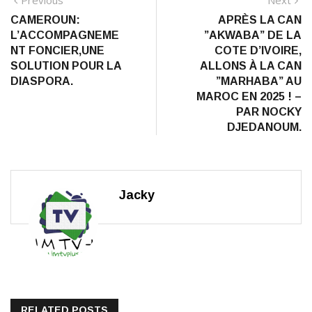
Navigation
Previous
Next
post:
po
CAMEROUN:
APRÈS LA CAN
de
L’ACCOMPAGNEME
”AKWABA” DE LA
l’article
NT FONCIER,UNE
COTE D’IVOIRE,
SOLUTION POUR LA
ALLONS À LA CAN
DIASPORA.
”MARHABA” AU
MAROC EN 2025 ! –
PAR NOCKY
DJEDANOUM.
Jacky
RELATED POSTS