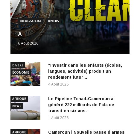
BŒUF-SOCIAL
DIVERS
A
6 Août 2026
“Investir dans les enfants (écoles,
DIVERS
langues, activités) produit un
ÉCONOMIE
rendement futur…
4 Août 2026
Le Pipeline Tchad-Cameroun a
AFRIQUE
généré 222 milliards de Fcfa de
NEWS
transit en six ans.
1 Août 2026
Cameroun | Nouvelle passe d’armes
AFRIQUE