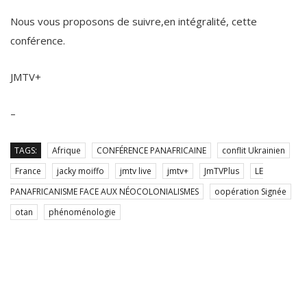
Nous vous proposons de suivre,en intégralité, cette
conférence.
JMTV+
–
TAGS:
Afrique
CONFÉRENCE PANAFRICAINE
conflit Ukrainien
France
jacky moiffo
jmtv live
jmtv+
JmTVPlus
LE
PANAFRICANISME FACE AUX NÉOCOLONIALISMES
oopération Signée
otan
phénoménologie