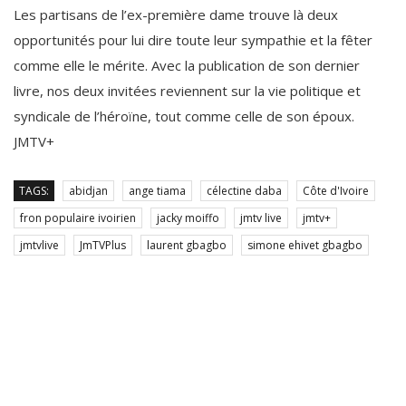
Les partisans de l’ex-première dame trouve là deux
opportunités pour lui dire toute leur sympathie et la fêter
comme elle le mérite. Avec la publication de son dernier
livre, nos deux invitées reviennent sur la vie politique et
syndicale de l’héroïne, tout comme celle de son époux.
JMTV+
TAGS:
abidjan
ange tiama
célectine daba
Côte d'Ivoire
fron populaire ivoirien
jacky moiffo
jmtv live
jmtv+
jmtvlive
JmTVPlus
laurent gbagbo
simone ehivet gbagbo