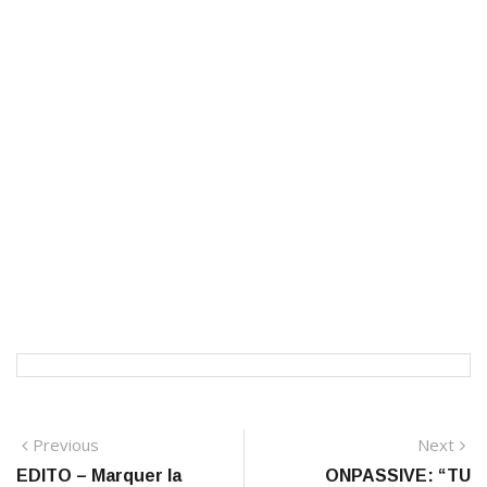
Navigation
Previous
N
Previous
Next
post:
po
EDITO – Marquer la
ONPASSIVE: “TU
de