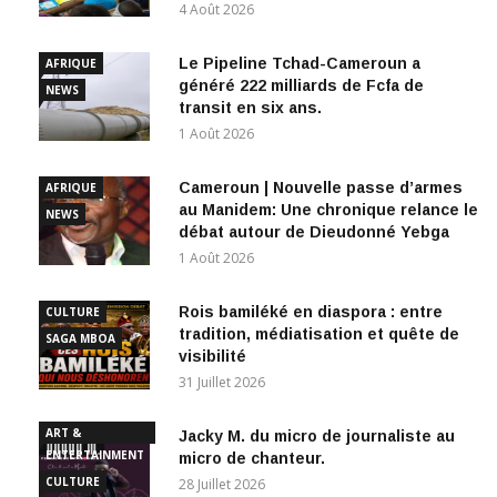
4 Août 2026
Le Pipeline Tchad-Cameroun a
AFRIQUE
généré 222 milliards de Fcfa de
NEWS
transit en six ans.
1 Août 2026
Cameroun | Nouvelle passe d’armes
AFRIQUE
au Manidem: Une chronique relance le
NEWS
débat autour de Dieudonné Yebga
1 Août 2026
Rois bamiléké en diaspora : entre
CULTURE
tradition, médiatisation et quête de
SAGA MBOA
visibilité
31 Juillet 2026
ART &
Jacky M. du micro de journaliste au
ENTERTAINMENT
micro de chanteur.
CULTURE
28 Juillet 2026