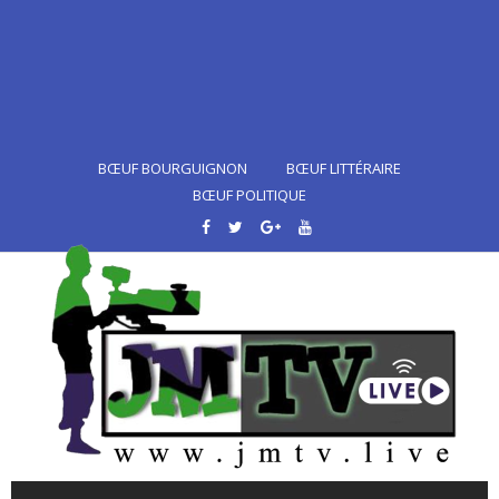
BŒUF BOURGUIGNON
BŒUF LITTÉRAIRE
BŒUF POLITIQUE