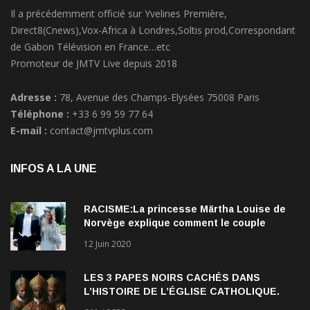
Il a précédemment officié sur Yvelines Première,
Direct8(Cnews),Vox-Africa à Londres,Soltis prod,Correspondant
de Gabon Télévision en France…etc
Promoteur de JMTV Live depuis 2018
Adresse :
78, Avenue des Champs-Elysées 75008 Paris
Téléphone :
+33 6 99 59 77 64
E-mail :
contact@jmtvplus.com
INFOS A LA UNE
RACISME:La princesse Märtha Louise de
Norvège explique comment le couple
qu’elle forme avec l’Américain Durek
12 Juin 2020
Verrett lui a ouvert les yeux sur le racisme
qui persiste à l’égard des Noirs.
LES 3 PAPES NOIRS CACHÉS DANS
L’HISTOIRE DE L’ÉGLISE CATHOLIQUE.