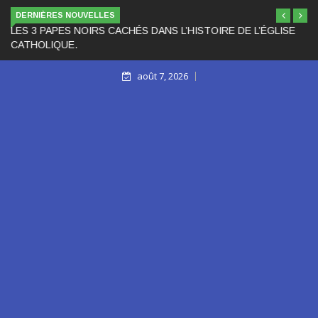
DERNIÈRES NOUVELLES
LES 3 PAPES NOIRS CACHÉS DANS L’HISTOIRE DE L’ÉGLISE
CATHOLIQUE.
août 7, 2026