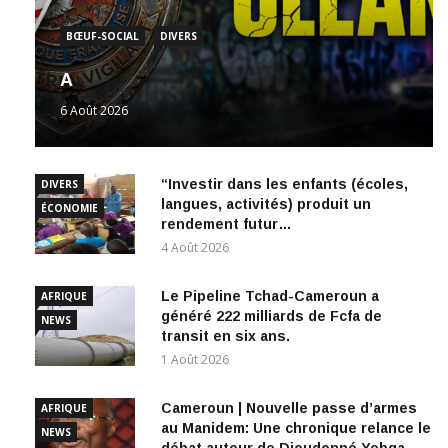
BŒUF-SOCIAL
DIVERS
A
6 Août 2026
“Investir dans les enfants (écoles,
DIVERS
langues, activités) produit un
ÉCONOMIE
rendement futur…
4 Août 2026
Le Pipeline Tchad-Cameroun a
AFRIQUE
généré 222 milliards de Fcfa de
NEWS
transit en six ans.
1 Août 2026
Cameroun | Nouvelle passe d’armes
AFRIQUE
au Manidem: Une chronique relance le
NEWS
débat autour de Dieudonné Yebga