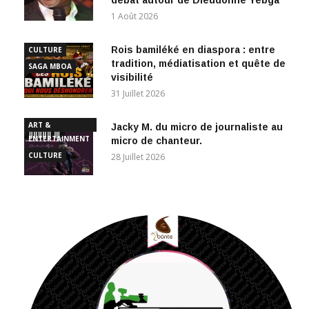
1 Août 2026
Rois bamiléké en diaspora : entre
CULTURE
tradition, médiatisation et quête de
SAGA MBOA
visibilité
31 Juillet 2026
ART &
Jacky M. du micro de journaliste au
ENTERTAINMENT
micro de chanteur.
CULTURE
28 Juillet 2026