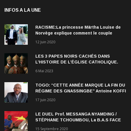
INFOS A LA UNE
RACISME:La princesse Märtha Louise de
Norvège explique comment le couple
qu’elle forme avec l’Américain Durek
12 Juin 2020
Verrett lui a ouvert les yeux sur le racisme
qui persiste à l’égard des Noirs.
LES 3 PAPES NOIRS CACHÉS DANS
L’HISTOIRE DE L’ÉGLISE CATHOLIQUE.
6 Mai 2023
TOGO: “CETTE ANNÉE MARQUE LA FIN DU
RÉGIME DES GNASSINGBE” Antoine KOFFI
NADJOMBE
17 Juin 2020
LE DUEL Prof. MESSANGA NYAMDING /
STÉPHANE TCHOUMBOU, La B.A.S FACE
AU RDPC
15 Septembre 2020