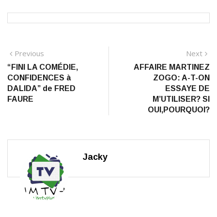
Navigation
Previous
N
Previous
Next
post:
po
“FINI LA COMÉDIE,
AFFAIRE MARTINEZ
de
CONFIDENCES à
ZOGO: A-T-ON
l’article
DALIDA” de FRED
ESSAYE DE
FAURE
M’UTILISER? SI
OUI,POURQUOI?
Jacky