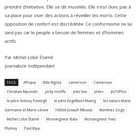
prendre d’initiative. Elle se dit muselée. Elle n’est donc pas à
sa place pour oser des actions à réveiller les morts. Cette
opposition de confort est discréditée. Ce conformisme ne lui
sied pas car le peuple a besoin de femmes et d’hommes
actifs.
Par Michel Lobé Étamé
Journaliste Indépendant
TAGS:
Afrique
Bibi Ngota
cameroon
Cameroun
Christian Mpondo
jacky moiffo
jmtv live
jmtv+
JmTVPlus
le père Antony Fontegh
le père Engelbert Mveng
les sœurs Marie
Germaine et Marie Léone
l’Abbé Joseph Mbassi
Martinez Zogo
Michel Lobé Étamé
Monseigneur Bala
Monseigneur Yves
Plumey
Paul Biya