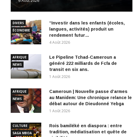
6 Août 2026
“Investir dans les enfants (écoles,
DIVERS
langues, activités) produit un
ÉCONOMIE
rendement futur…
4 Août 2026
Le Pipeline Tchad-Cameroun a
AFRIQUE
généré 222 milliards de Fcfa de
NEWS
transit en six ans.
1 Août 2026
Cameroun | Nouvelle passe d’armes
AFRIQUE
au Manidem: Une chronique relance le
NEWS
débat autour de Dieudonné Yebga
1 Août 2026
Rois bamiléké en diaspora : entre
CULTURE
tradition, médiatisation et quête de
SAGA MBOA