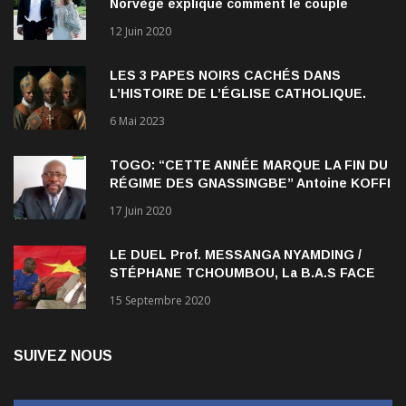
Norvège explique comment le couple
qu’elle forme avec l’Américain Durek
12 Juin 2020
Verrett lui a ouvert les yeux sur le racisme
qui persiste à l’égard des Noirs.
LES 3 PAPES NOIRS CACHÉS DANS
L’HISTOIRE DE L’ÉGLISE CATHOLIQUE.
6 Mai 2023
TOGO: “CETTE ANNÉE MARQUE LA FIN DU
RÉGIME DES GNASSINGBE” Antoine KOFFI
NADJOMBE
17 Juin 2020
LE DUEL Prof. MESSANGA NYAMDING /
STÉPHANE TCHOUMBOU, La B.A.S FACE
AU RDPC
15 Septembre 2020
SUIVEZ NOUS