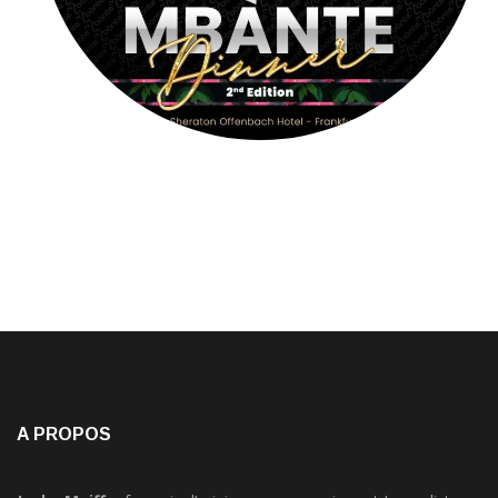
A PROPOS
Jacky Moiffo
, français d’origine camerounaise est Journaliste