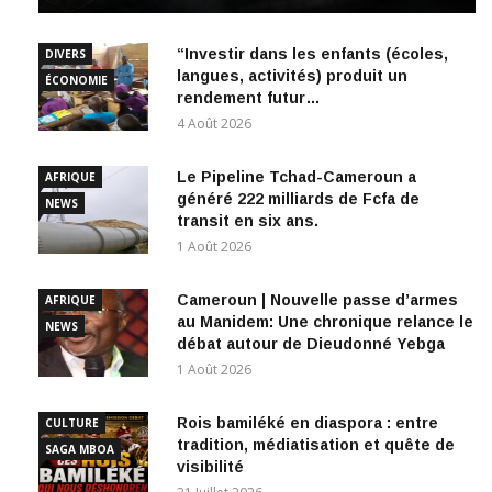
“Investir dans les enfants (écoles,
DIVERS
langues, activités) produit un
ÉCONOMIE
rendement futur…
4 Août 2026
Le Pipeline Tchad-Cameroun a
AFRIQUE
généré 222 milliards de Fcfa de
NEWS
transit en six ans.
1 Août 2026
Cameroun | Nouvelle passe d’armes
AFRIQUE
au Manidem: Une chronique relance le
NEWS
débat autour de Dieudonné Yebga
1 Août 2026
Rois bamiléké en diaspora : entre
CULTURE
tradition, médiatisation et quête de
SAGA MBOA
visibilité
31 Juillet 2026