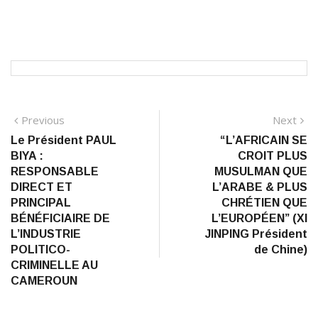
Navigation
Previous
N
Previous
Next
post:
po
Le Président PAUL
“L’AFRICAIN SE
de
BIYA :
CROIT PLUS
l’article
RESPONSABLE
MUSULMAN QUE
DIRECT ET
L’ARABE & PLUS
PRINCIPAL
CHRÉTIEN QUE
BÉNÉFICIAIRE DE
L’EUROPÉEN” (XI
L’INDUSTRIE
JINPING Président
POLITICO-
de Chine)
CRIMINELLE AU
CAMEROUN