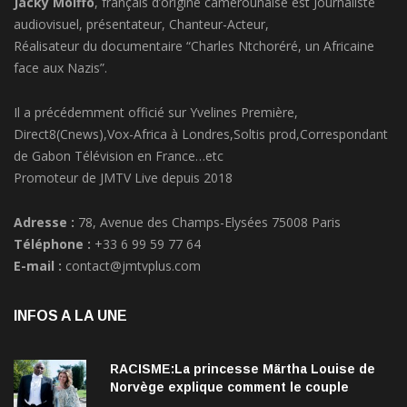
audiovisuel, présentateur, Chanteur-Acteur,
Réalisateur du documentaire “Charles Ntchoréré, un Africaine
face aux Nazis”.
Il a précédemment officié sur Yvelines Première,
Direct8(Cnews),Vox-Africa à Londres,Soltis prod,Correspondant
de Gabon Télévision en France…etc
Promoteur de JMTV Live depuis 2018
Adresse :
78, Avenue des Champs-Elysées 75008 Paris
Téléphone :
+33 6 99 59 77 64
E-mail :
contact@jmtvplus.com
INFOS A LA UNE
RACISME:La princesse Märtha Louise de
Norvège explique comment le couple
qu’elle forme avec l’Américain Durek
12 Juin 2020
Verrett lui a ouvert les yeux sur le racisme