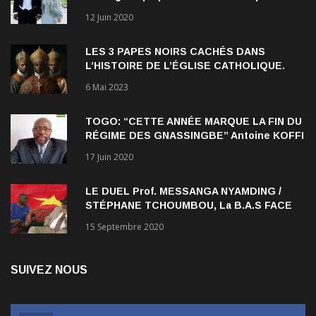
12 Juin 2020
Verrett lui a ouvert les yeux sur le racisme
qui persiste à l’égard des Noirs.
LES 3 PAPES NOIRS CACHÉS DANS
L’HISTOIRE DE L’ÉGLISE CATHOLIQUE.
6 Mai 2023
TOGO: “CETTE ANNÉE MARQUE LA FIN DU
RÉGIME DES GNASSINGBE” Antoine KOFFI
NADJOMBE
17 Juin 2020
LE DUEL Prof. MESSANGA NYAMDING /
STÉPHANE TCHOUMBOU, La B.A.S FACE
AU RDPC
15 Septembre 2020
SUIVEZ NOUS
Facebook