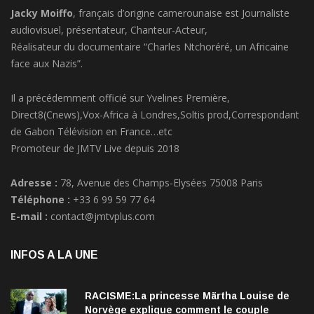
audiovisuel, présentateur, Chanteur-Acteur,
Réalisateur du documentaire “Charles Ntchoréré, un Africaine
face aux Nazis”.
Il a précédemment officié sur Yvelines Première,
Direct8(Cnews),Vox-Africa à Londres,Soltis prod,Correspondant
de Gabon Télévision en France…etc
Promoteur de JMTV Live depuis 2018
Adresse :
78, Avenue des Champs-Elysées 75008 Paris
Téléphone :
+33 6 99 59 77 64
E-mail :
contact@jmtvplus.com
INFOS A LA UNE
RACISME:La princesse Märtha Louise de
Norvège explique comment le couple
qu’elle forme avec l’Américain Durek