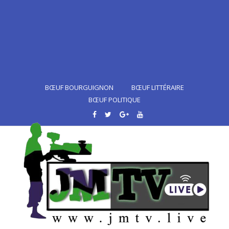
BŒUF BOURGUIGNON
BŒUF LITTÉRAIRE
BŒUF POLITIQUE