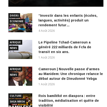
“Investir dans les enfants (écoles,
DIVERS
langues, activités) produit un
ÉCONOMIE
rendement futur…
4 Août 2026
Le Pipeline Tchad-Cameroun a
AFRIQUE
généré 222 milliards de Fcfa de
NEWS
transit en six ans.
1 Août 2026
Cameroun | Nouvelle passe d’armes
AFRIQUE
au Manidem: Une chronique relance le
NEWS
débat autour de Dieudonné Yebga
1 Août 2026
Rois bamiléké en diaspora : entre
CULTURE
tradition, médiatisation et quête de
SAGA MBOA
visibilité
31 Juillet 2026