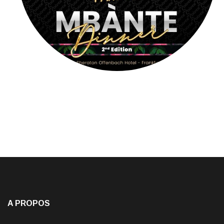
A PROPOS
Jacky Moiffo
, français d’origine camerounaise est Journaliste