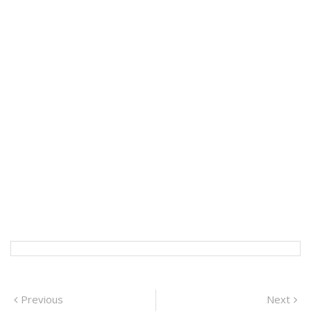
Navigation
Previous
N
Previous
Next