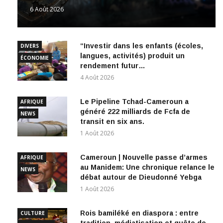
6 Août 2026
“Investir dans les enfants (écoles,
DIVERS
langues, activités) produit un
ÉCONOMIE
rendement futur…
4 Août 2026
Le Pipeline Tchad-Cameroun a
AFRIQUE
généré 222 milliards de Fcfa de
NEWS
transit en six ans.
1 Août 2026
Cameroun | Nouvelle passe d’armes
AFRIQUE
au Manidem: Une chronique relance le
NEWS
débat autour de Dieudonné Yebga
1 Août 2026
Rois bamiléké en diaspora : entre
CULTURE