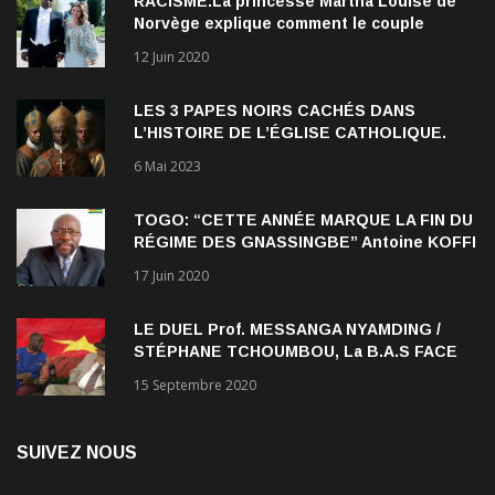
RACISME:La princesse Märtha Louise de
Norvège explique comment le couple
qu’elle forme avec l’Américain Durek
12 Juin 2020
Verrett lui a ouvert les yeux sur le racisme
qui persiste à l’égard des Noirs.
LES 3 PAPES NOIRS CACHÉS DANS
L’HISTOIRE DE L’ÉGLISE CATHOLIQUE.
6 Mai 2023
TOGO: “CETTE ANNÉE MARQUE LA FIN DU
RÉGIME DES GNASSINGBE” Antoine KOFFI
NADJOMBE
17 Juin 2020
LE DUEL Prof. MESSANGA NYAMDING /
STÉPHANE TCHOUMBOU, La B.A.S FACE
AU RDPC
15 Septembre 2020
SUIVEZ NOUS