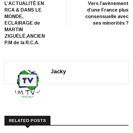
post:
po
L’ACTUALITÉ EN
Vers l’avènement
de
RCA & DANS LE
d’une France plus
l’article
MONDE,
consensuelle avec
ECLAIRAGE de
ses minorités ?
MARTIN
ZIGUÉLÉ,ANCIEN
P.M de la R.C.A.
Jacky
RELATED POSTS