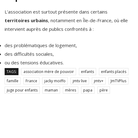
L’association est surtout présente dans certains
territoires urbains
, notamment en Île-de-France, où elle
intervient auprès de publics confrontés à :
des problématiques de logement,
des difficultés sociales,
ou des tensions éducatives.
TAGS:
association mère de pouvoir
enfants
enfants placés
famille
France
jacky moiffo
jmtv live
jmtv+
JmTVPlus
juge pour enfants
maman
mères
papa
père