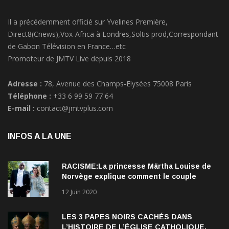
Il a précédemment officié sur Yvelines Première,
Direct8(Cnews),Vox-Africa à Londres,Soltis prod,Correspondant
de Gabon Télévision en France…etc
Promoteur de JMTV Live depuis 2018
Adresse :
78, Avenue des Champs-Elysées 75008 Paris
Téléphone :
+33 6 99 59 77 64
E-mail :
contact@jmtvplus.com
INFOS A LA UNE
RACISME:La princesse Märtha Louise de
Norvège explique comment le couple
qu’elle forme avec l’Américain Durek
12 Juin 2020
Verrett lui a ouvert les yeux sur le racisme
qui persiste à l’égard des Noirs.
LES 3 PAPES NOIRS CACHÉS DANS
L’HISTOIRE DE L’ÉGLISE CATHOLIQUE.