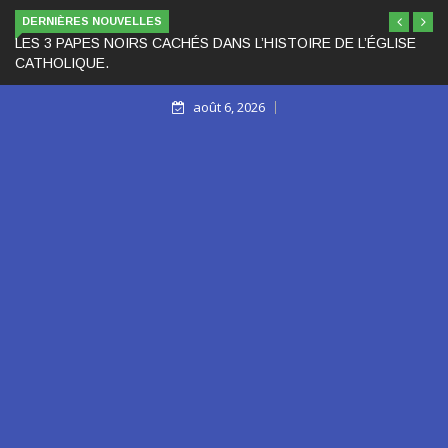
DERNIÈRES NOUVELLES
LES 3 PAPES NOIRS CACHÉS DANS L’HISTOIRE DE L’ÉGLISE
CATHOLIQUE.
août 6, 2026