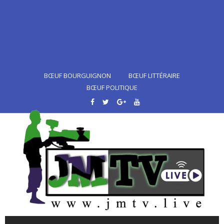
BŒUF BOURGUIGNON
BŒUF LITTÉRAIRE
BŒUF POLITIQUE