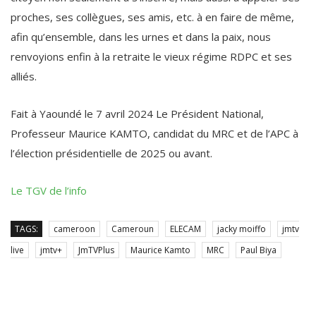
proches, ses collègues, ses amis, etc. à en faire de même,
afin qu’ensemble, dans les urnes et dans la paix, nous
renvoyions enfin à la retraite le vieux régime RDPC et ses
alliés.
Fait à Yaoundé le 7 avril 2024 Le Président National,
Professeur Maurice KAMTO, candidat du MRC et de l’APC à
l’élection présidentielle de 2025 ou avant.
Le TGV de l’info
TAGS:
cameroon
Cameroun
ELECAM
jacky moiffo
jmtv
live
jmtv+
JmTVPlus
Maurice Kamto
MRC
Paul Biya