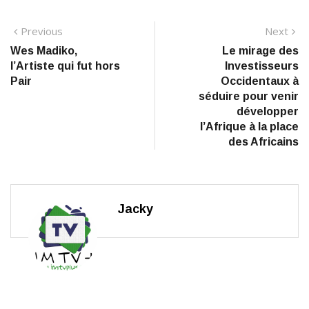
Navigation
Previous
N
Previous
Next
post:
po
Wes Madiko,
Le mirage des
de
l’Artiste qui fut hors
Investisseurs
l’article
Pair
Occidentaux à
séduire pour venir
développer
l’Afrique à la place
des Africains
Jacky