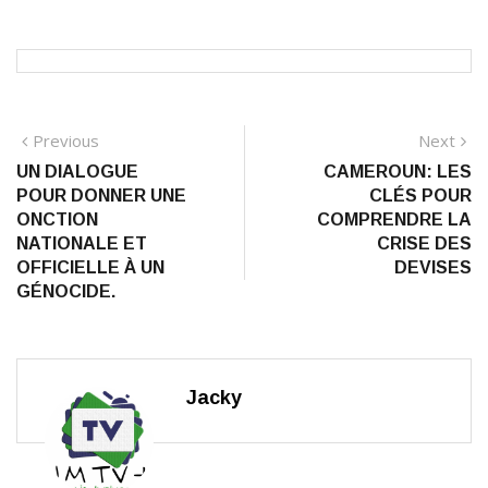
Navigation
Previous
N
Previous
Next
post:
po
UN DIALOGUE
CAMEROUN: LES
de
POUR DONNER UNE
CLÉS POUR
l’article
ONCTION
COMPRENDRE LA
NATIONALE ET
CRISE DES
OFFICIELLE À UN
DEVISES
GÉNOCIDE.
Jacky