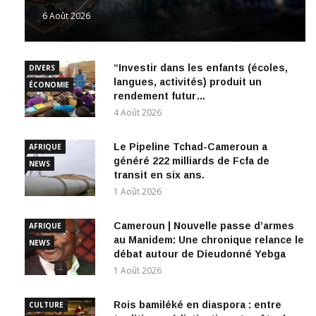
6 Août 2026
“Investir dans les enfants (écoles,
DIVERS
langues, activités) produit un
ÉCONOMIE
rendement futur…
4 Août 2026
Le Pipeline Tchad-Cameroun a
AFRIQUE
généré 222 milliards de Fcfa de
NEWS
transit en six ans.
1 Août 2026
Cameroun | Nouvelle passe d’armes
AFRIQUE
au Manidem: Une chronique relance le
NEWS
débat autour de Dieudonné Yebga
1 Août 2026
Rois bamiléké en diaspora : entre
CULTURE
tradition, médiatisation et quête de
SAGA MBOA