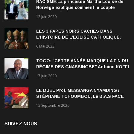
Norvège explique comment le couple
qu’elle forme avec l’Américain Durek
12 Juin 2020
Verrett lui a ouvert les yeux sur le racisme
qui persiste à l’égard des Noirs.
LES 3 PAPES NOIRS CACHÉS DANS
L’HISTOIRE DE L’ÉGLISE CATHOLIQUE.
6 Mai 2023
TOGO: “CETTE ANNÉE MARQUE LA FIN DU
RÉGIME DES GNASSINGBE” Antoine KOFFI
NADJOMBE
17 Juin 2020
LE DUEL Prof. MESSANGA NYAMDING /
STÉPHANE TCHOUMBOU, La B.A.S FACE
AU RDPC
15 Septembre 2020
SUIVEZ NOUS