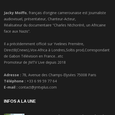
Jacky Moiffo
, français d’origine camerounaise est Journaliste
audiovisuel, présentateur, Chanteur-Acteur,
Réalisateur du documentaire “Charles Ntchoréré, un Africaine
face aux Nazis”.
Il a précédemment officié sur Yvelines Première,
Direct8(Cnews),Vox-Africa à Londres,Soltis prod,Correspondant
de Gabon Télévision en France…etc
Promoteur de JMTV Live depuis 2018
Adresse :
78, Avenue des Champs-Elysées 75008 Paris
Téléphone :
+33 6 99 59 77 64
E-mail :
contact@jmtvplus.com
INFOS A LA UNE
RACISME:La princesse Märtha Louise de