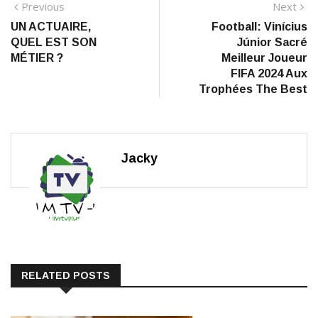
Navigation
Previous
N
Previous
Next
post:
po
UN ACTUAIRE,
Football: Vinícius
de
QUEL EST SON
Júnior Sacré
l’article
MÉTIER ?
Meilleur Joueur
FIFA 2024 Aux
Trophées The Best
Jacky
RELATED POSTS