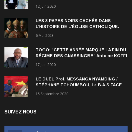
qu’elle forme avec l’Américain Durek
12 Juin 2020
Verrett lui a ouvert les yeux sur le racisme
qui persiste à l’égard des Noirs.
LES 3 PAPES NOIRS CACHÉS DANS
L’HISTOIRE DE L’ÉGLISE CATHOLIQUE.
6 Mai 2023
TOGO: “CETTE ANNÉE MARQUE LA FIN DU
RÉGIME DES GNASSINGBE” Antoine KOFFI
NADJOMBE
17 Juin 2020
LE DUEL Prof. MESSANGA NYAMDING /
STÉPHANE TCHOUMBOU, La B.A.S FACE
AU RDPC
15 Septembre 2020
SUIVEZ NOUS