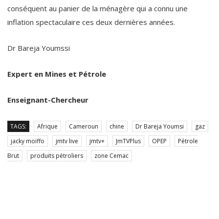
conséquent au panier de la ménagère qui a connu une
inflation spectaculaire ces deux dernières années.
Dr Bareja Youmssi
Expert en Mines et Pétrole
Enseignant-Chercheur
TAGS:
Afrique
Cameroun
chine
Dr Bareja Youmsi
gaz
jacky moiffo
jmtv live
jmtv+
JmTVPlus
OPEP
Pétrole
Brut
produits pétroliers
zone Cemac