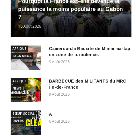
puissance la moins populaire au Gabon
?
10 Août 2026
Cameroun:la Bauxite de Minim martap
AFRIQUE
en zone de turbulence.
SAGA MBOA
9 Août 2026
BARBECUE des MILITANTS du MRC
AFRIQUE
Île-de-France
NEWS
9 Août 2026
BŒUF-SOCIAL
A
DIVERS
6 Août 2026