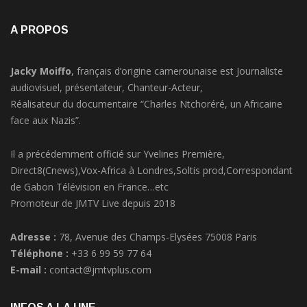
A PROPOS
Jacky Moiffo
, français d’origine camerounaise est Journaliste
audiovisuel, présentateur, Chanteur-Acteur,
Réalisateur du documentaire “Charles Ntchoréré, un Africaine
face aux Nazis”.
Il a précédemment officié sur Yvelines Première,
Direct8(Cnews),Vox-Africa à Londres,Soltis prod,Correspondant
de Gabon Télévision en France…etc
Promoteur de JMTV Live depuis 2018
Adresse :
78, Avenue des Champs-Elysées 75008 Paris
Téléphone :
+33 6 99 59 77 64
E-mail :
contact@jmtvplus.com
INFOS A LA UNE