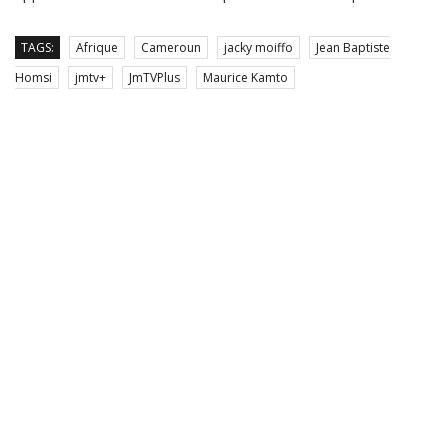
TAGS:
Afrique
Cameroun
jacky moiffo
Jean Baptiste
Homsi
jmtv+
JmTVPlus
Maurice Kamto