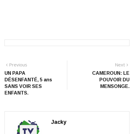
Navigation
Previous
N
Previous
Next
post:
po
UN PAPA
CAMEROUN: LE
de
DÉSENFANTÉ, 5 ans
POUVOIR DU
l’article
SANS VOIR SES
MENSONGE.
ENFANTS.
Jacky