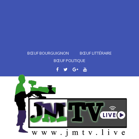
BŒUF BOURGUIGNON
BŒUF LITTÉRAIRE
BŒUF POLITIQUE