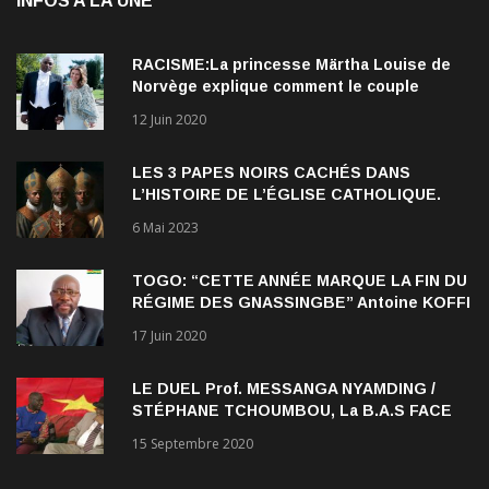
RACISME:La princesse Märtha Louise de
Norvège explique comment le couple
qu’elle forme avec l’Américain Durek
12 Juin 2020
Verrett lui a ouvert les yeux sur le racisme
qui persiste à l’égard des Noirs.
LES 3 PAPES NOIRS CACHÉS DANS
L’HISTOIRE DE L’ÉGLISE CATHOLIQUE.
6 Mai 2023
TOGO: “CETTE ANNÉE MARQUE LA FIN DU
RÉGIME DES GNASSINGBE” Antoine KOFFI
NADJOMBE
17 Juin 2020
LE DUEL Prof. MESSANGA NYAMDING /
STÉPHANE TCHOUMBOU, La B.A.S FACE
AU RDPC
15 Septembre 2020
SUIVEZ NOUS