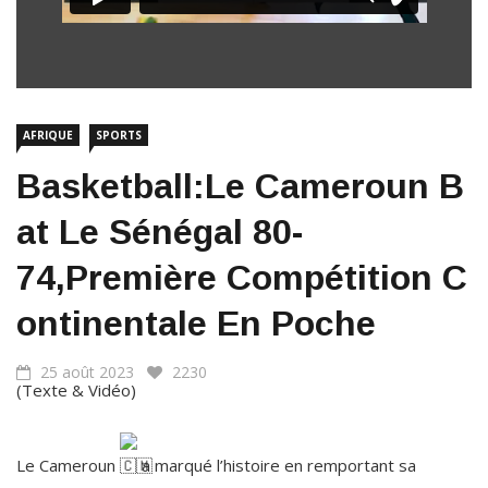
AFRIQUE
SPORTS
Basketball:Le Cameroun B
At Le Sénégal 80-
74,Première Compétition C
Ontinentale En Poche
25 août 2023
2230
(Texte & Vidéo)
Le Cameroun
a marqué l’histoire en remportant sa
première compétition de niveau continental après avoir