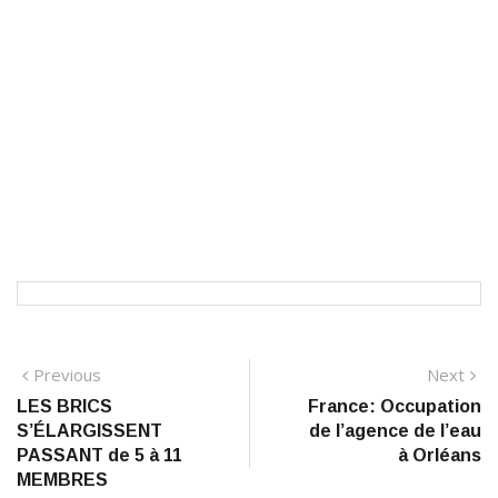
Navigation
Previous
N
Previous
Next
post:
po
LES BRICS
France: Occupation
de
S’ÉLARGISSENT
de l’agence de l’eau
l’article
PASSANT de 5 à 11
à Orléans
MEMBRES