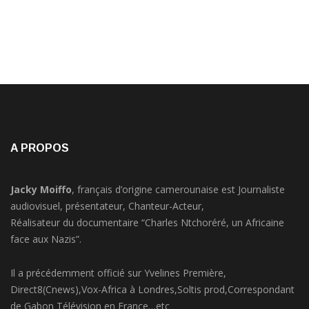
A PROPOS
Jacky Moiffo
, français d’origine camerounaise est Journaliste
audiovisuel, présentateur, Chanteur-Acteur,
Réalisateur du documentaire “Charles Ntchoréré, un Africaine
face aux Nazis”.
Il a précédemment officié sur Yvelines Première,
Direct8(Cnews),Vox-Africa à Londres,Soltis prod,Correspondant
de Gabon Télévision en France…etc
Promoteur de JMTV Live depuis 2018