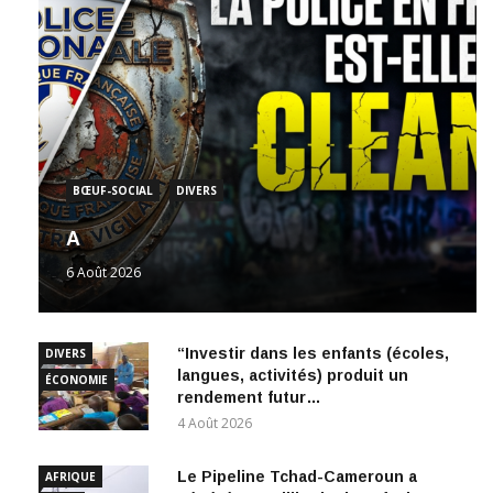
BŒUF-SOCIAL
DIVERS
A
6 Août 2026
“Investir dans les enfants (écoles,
DIVERS
langues, activités) produit un
ÉCONOMIE
rendement futur…
4 Août 2026
Le Pipeline Tchad-Cameroun a
AFRIQUE
généré 222 milliards de Fcfa de
NEWS