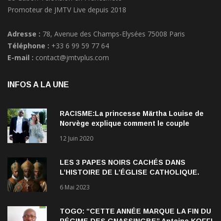
Adresse :
78, Avenue des Champs-Elysées 75008 Paris
Téléphone :
+33 6 99 59 77 64
E-mail :
contact@jmtvplus.com
INFOS A LA UNE
RACISME:La princesse Märtha Louise de
Norvège explique comment le couple
qu’elle forme avec l’Américain Durek
12 Juin 2020
Verrett lui a ouvert les yeux sur le racisme
qui persiste à l’égard des Noirs.
LES 3 PAPES NOIRS CACHÉS DANS
L’HISTOIRE DE L’ÉGLISE CATHOLIQUE.
6 Mai 2023
TOGO: “CETTE ANNÉE MARQUE LA FIN DU
RÉGIME DES GNASSINGBE” Antoine KOFFI