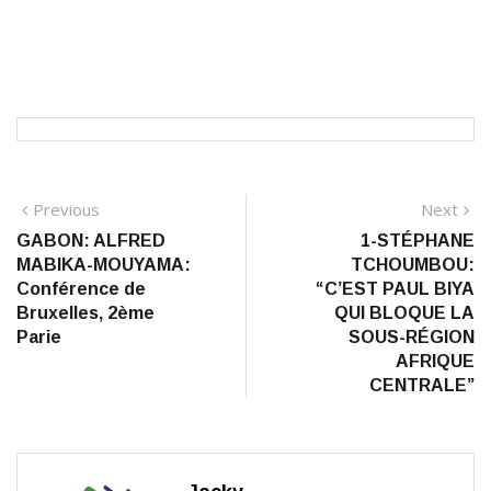
Navigation
Previous
N
Previous
Next
post:
po
GABON: ALFRED
1-STÉPHANE
de
MABIKA-MOUYAMA:
TCHOUMBOU:
l’article
Conférence de
“C’EST PAUL BIYA
Bruxelles, 2ème
QUI BLOQUE LA
Parie
SOUS-RÉGION
AFRIQUE
CENTRALE”
Jacky