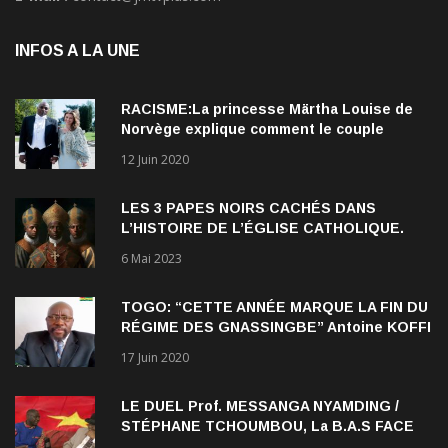
INFOS A LA UNE
RACISME:La princesse Märtha Louise de
Norvège explique comment le couple
qu’elle forme avec l’Américain Durek
12 Juin 2020
Verrett lui a ouvert les yeux sur le racisme
qui persiste à l’égard des Noirs.
LES 3 PAPES NOIRS CACHÉS DANS
L’HISTOIRE DE L’ÉGLISE CATHOLIQUE.
6 Mai 2023
TOGO: “CETTE ANNÉE MARQUE LA FIN DU
RÉGIME DES GNASSINGBE” Antoine KOFFI
NADJOMBE
17 Juin 2020
LE DUEL Prof. MESSANGA NYAMDING /
STÉPHANE TCHOUMBOU, La B.A.S FACE
AU RDPC
15 Septembre 2020