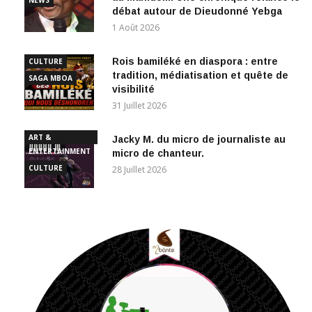
1 Août 2026
Rois bamiléké en diaspora : entre
CULTURE
tradition, médiatisation et quête de
SAGA MBOA
visibilité
31 Juillet 2026
ART &
Jacky M. du micro de journaliste au
ENTERTAINMENT
micro de chanteur.
CULTURE
28 Juillet 2026