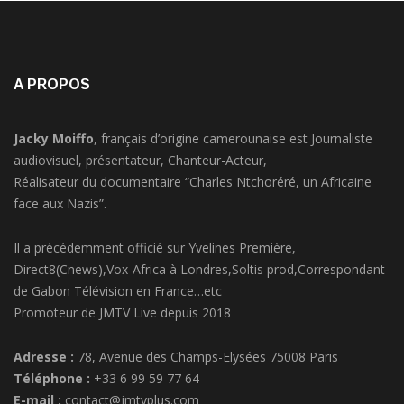
A PROPOS
Jacky Moiffo
, français d’origine camerounaise est Journaliste
audiovisuel, présentateur, Chanteur-Acteur,
Réalisateur du documentaire “Charles Ntchoréré, un Africaine
face aux Nazis”.
Il a précédemment officié sur Yvelines Première,
Direct8(Cnews),Vox-Africa à Londres,Soltis prod,Correspondant
de Gabon Télévision en France…etc
Promoteur de JMTV Live depuis 2018
Adresse :
78, Avenue des Champs-Elysées 75008 Paris
Téléphone :
+33 6 99 59 77 64
E-mail :
contact@jmtvplus.com