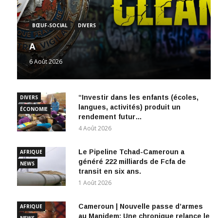
BŒUF-SOCIAL
DIVERS
A
6 Août 2026
“Investir dans les enfants (écoles,
DIVERS
langues, activités) produit un
ÉCONOMIE
rendement futur…
4 Août 2026
Le Pipeline Tchad-Cameroun a
AFRIQUE
généré 222 milliards de Fcfa de
NEWS
transit en six ans.
1 Août 2026
Cameroun | Nouvelle passe d’armes
AFRIQUE
au Manidem: Une chronique relance le
NEWS
débat autour de Dieudonné Yebga