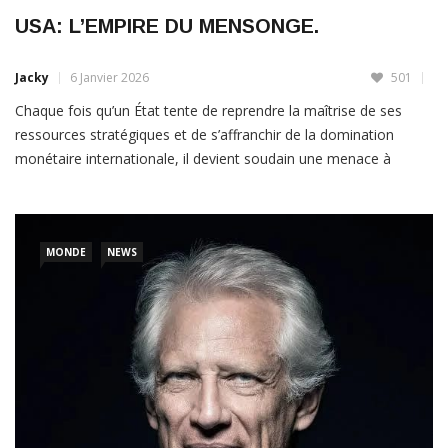
USA: L’EMPIRE DU MENSONGE.
Jacky
6 Janvier 2026
501
Chaque fois qu’un État tente de reprendre la maîtrise de ses
ressources stratégiques et de s’affranchir de la domination
monétaire internationale, il devient soudain une menace à
abattre.Prenons le cas de l’Irak.En l’an 2000, Saddam Hussein
prend une décision qui ébranle l’ordre financier mondial : l’Irak ne
vendra plus son pétrole en dollars américains, mais […]
MONDE
NEWS
LIRE PLUS