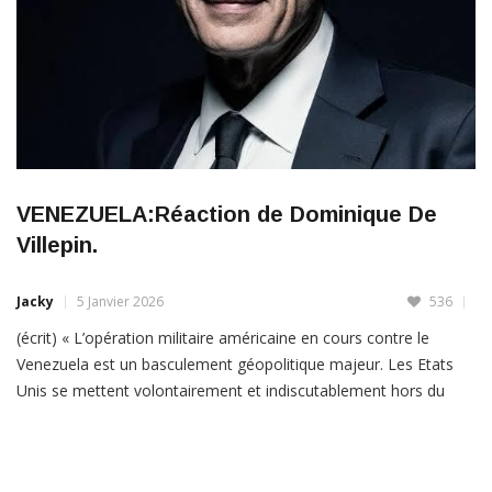
VENEZUELA:Réaction de Dominique De
Villepin.
Jacky
5 Janvier 2026
536
(écrit) « L’opération militaire américaine en cours contre le
Venezuela est un basculement géopolitique majeur. Les Etats
Unis se mettent volontairement et indiscutablement hors du
droit international en violant la charte et l’esprit des Nations
Unies. C’est un acte lourd de conséquences pour l’ordre
international issu de la Seconde Guerre mondiale. C’est la
légitimation des […]