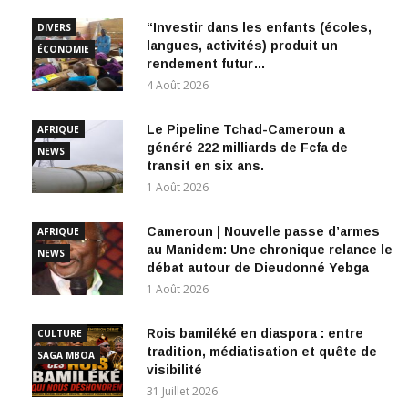
“Investir dans les enfants (écoles,
DIVERS
langues, activités) produit un
ÉCONOMIE
rendement futur…
4 Août 2026
Le Pipeline Tchad-Cameroun a
AFRIQUE
généré 222 milliards de Fcfa de
NEWS
transit en six ans.
1 Août 2026
Cameroun | Nouvelle passe d’armes
AFRIQUE
au Manidem: Une chronique relance le
NEWS
débat autour de Dieudonné Yebga
1 Août 2026
Rois bamiléké en diaspora : entre
CULTURE
tradition, médiatisation et quête de
SAGA MBOA
visibilité
31 Juillet 2026