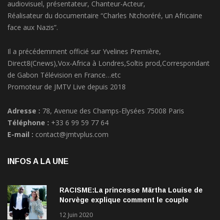
Réalisateur du documentaire “Charles Ntchoréré, un Africaine
face aux Nazis”.
Il a précédemment officié sur Yvelines Première,
Direct8(Cnews),Vox-Africa à Londres,Soltis prod,Correspondant
de Gabon Télévision en France…etc
Promoteur de JMTV Live depuis 2018
Adresse :
78, Avenue des Champs-Elysées 75008 Paris
Téléphone :
+33 6 99 59 77 64
E-mail :
contact@jmtvplus.com
INFOS A LA UNE
RACISME:La princesse Märtha Louise de
Norvège explique comment le couple
qu’elle forme avec l’Américain Durek
12 Juin 2020
Verrett lui a ouvert les yeux sur le racisme
qui persiste à l’égard des Noirs.