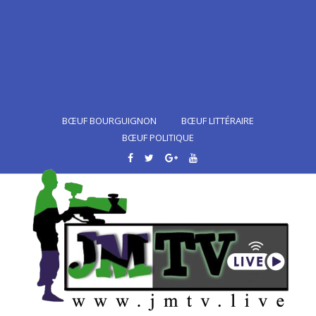
BŒUF BOURGUIGNON
BŒUF LITTÉRAIRE
BŒUF POLITIQUE