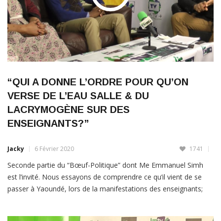
“QUI A DONNE L’ORDRE POUR QU’ON
VERSE DE L’EAU SALLE & DU
LACRYMOGÈNE SUR DES
ENSEIGNANTS?”
Jacky
6 Février 2020
1741
Seconde partie du “Bœuf-Politique” dont Me Emmanuel Simh
est l’invité. Nous essayons de comprendre ce qu’il vient de se
passer à Yaoundé, lors de la manifestations des enseignants;
que s’est-il passé? Par ailleurs,dans un établissement scolaire du
Cameroun, un sous-préfet s’est introduite et a brutalisé un