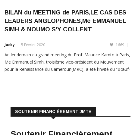
BILAN du MEETING de PARIS,LE CAS DES
LEADERS ANGLOPHONES,Me EMMANUEL
SIMH & NOUMO S’Y COLLENT
Jacky
5 Février 2020
1669
An lendemain du grand meeting du Prof. Maurice Kamto à Paris,
Me Emmanuel Simh, troisième vice-président du Mouvement
pour la Renaissance du Cameroun(MRC), a été l’invité du “Bœuf-
Politique” sur JMTV+,accompagné par la consœur,camarade et
amie Me Florence Noumo. Il a évidement été question du bilan
du grand meeting, de l’attitude humble de Christian Penda
LIRE PLUS
SOUTENIR FINANCIÈREMENT JMTV
Soutenir Financièrement