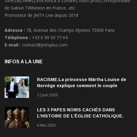
Direct8(Cnews),Vox-Africa à Londres,Soltis prod,Correspondant
de Gabon Télévision en France…etc
Promoteur de JMTV Live depuis 2018
Adresse :
78, Avenue des Champs-Elysées 75008 Paris
Téléphone :
+33 6 99 59 77 64
E-mail :
contact@jmtvplus.com
INFOS A LA UNE
RACISME:La princesse Märtha Louise de
Norvège explique comment le couple
qu’elle forme avec l’Américain Durek
12 Juin 2020
Verrett lui a ouvert les yeux sur le racisme
qui persiste à l’égard des Noirs.
LES 3 PAPES NOIRS CACHÉS DANS
L’HISTOIRE DE L’ÉGLISE CATHOLIQUE.
6 Mai 2023