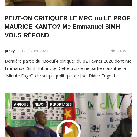
PEUT-ON CRITIQUER LE MRC ou LE PROF
MAURICE KAMTO? Me Emmanuel SIMH
VOUS RÉPOND
Jacky
12 Février 2020
2135
Dernière partie du “Boeuf-Politique” du 02 Février 2020,dont Me
Emmanuel Simh fut l’invité. Cette troisième partie constitue la
“Minute Engo”, chronique politique de Joël Didier Engo. La
rédaction de JMTV+ a choisi d’attendre la fin de la tournée
occidentale
AFRIQUE
NEWS
REPORTAGES
LIRE PLUS