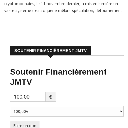
cryptomonnaies, le 11 novembre dernier, a mis en lumière un
vaste système d’escroquerie mêlant spéculation, détournement
de fonds et trafic d’influence, qui implique notamment le Parti
démocrate américain. Mais elle est surtout
LIRE PLUS
SOUTENIR FINANCIÈREMENT JMTV
Soutenir Financièrement
JMTV
€
Faire un don