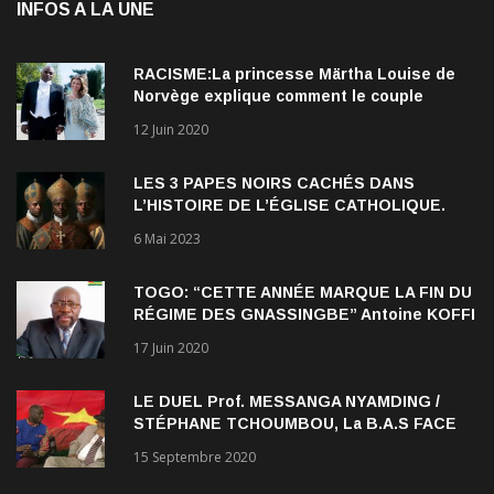
INFOS A LA UNE
RACISME:La princesse Märtha Louise de
Norvège explique comment le couple
qu’elle forme avec l’Américain Durek
12 Juin 2020
Verrett lui a ouvert les yeux sur le racisme
qui persiste à l’égard des Noirs.
LES 3 PAPES NOIRS CACHÉS DANS
L’HISTOIRE DE L’ÉGLISE CATHOLIQUE.
6 Mai 2023
TOGO: “CETTE ANNÉE MARQUE LA FIN DU
RÉGIME DES GNASSINGBE” Antoine KOFFI
NADJOMBE
17 Juin 2020
LE DUEL Prof. MESSANGA NYAMDING /
STÉPHANE TCHOUMBOU, La B.A.S FACE
AU RDPC
15 Septembre 2020