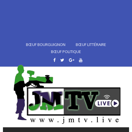
BŒUF BOURGUIGNON
BŒUF LITTÉRAIRE
BŒUF POLITIQUE