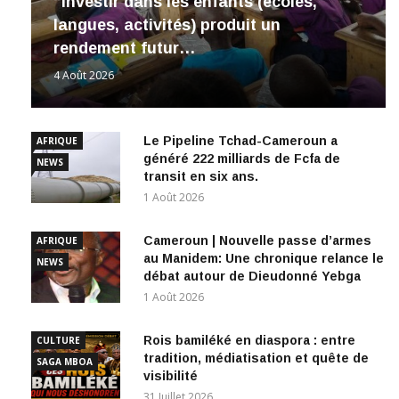
“Investir dans les enfants (écoles,
langues, activités) produit un
rendement futur…
4 Août 2026
Le Pipeline Tchad-Cameroun a
AFRIQUE
généré 222 milliards de Fcfa de
NEWS
transit en six ans.
1 Août 2026
Cameroun | Nouvelle passe d’armes
AFRIQUE
au Manidem: Une chronique relance le
NEWS
débat autour de Dieudonné Yebga
1 Août 2026
Rois bamiléké en diaspora : entre
CULTURE
tradition, médiatisation et quête de
SAGA MBOA
visibilité
31 Juillet 2026