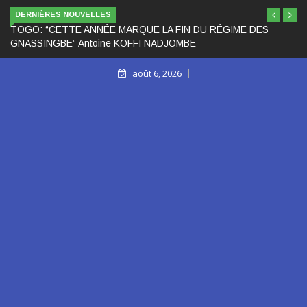
DERNIÈRES NOUVELLES
TOGO: “CETTE ANNÉE MARQUE LA FIN DU RÉGIME DES
GNASSINGBE” Antoine KOFFI NADJOMBE
août 6, 2026