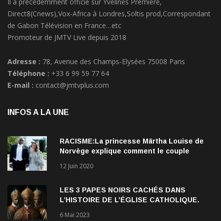
Direct8(Cnews),Vox-Africa à Londres,Soltis prod,Correspondant
de Gabon Télévision en France…etc
Promoteur de JMTV Live depuis 2018
Adresse :
78, Avenue des Champs-Elysées 75008 Paris
Téléphone :
+33 6 99 59 77 64
E-mail :
contact@jmtvplus.com
INFOS A LA UNE
RACISME:La princesse Märtha Louise de
Norvège explique comment le couple
qu’elle forme avec l’Américain Durek
12 Juin 2020
Verrett lui a ouvert les yeux sur le racisme
qui persiste à l’égard des Noirs.
LES 3 PAPES NOIRS CACHÉS DANS
L’HISTOIRE DE L’ÉGLISE CATHOLIQUE.
6 Mai 2023