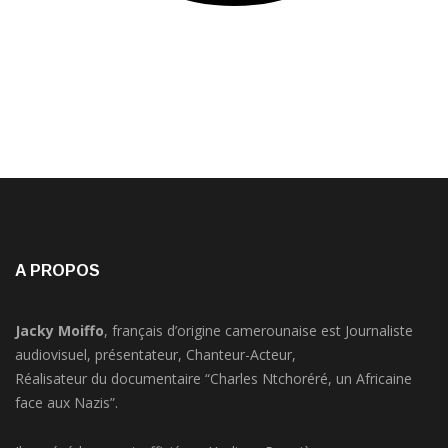
A PROPOS
Jacky Moiffo
, français d’origine camerounaise est Journaliste
audiovisuel, présentateur, Chanteur-Acteur,
Réalisateur du documentaire “Charles Ntchoréré, un Africaine
face aux Nazis”.
Il a précédemment officié sur Yvelines Première,