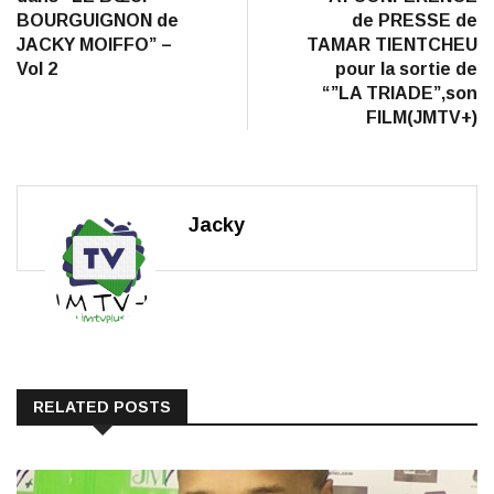
l’article
JACKY MOIFFO” –
TAMAR TIENTCHEU
Vol 2
pour la sortie de
“”LA TRIADE”,son
FILM(JMTV+)
Jacky
RELATED POSTS