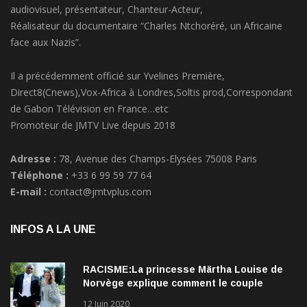
Réalisateur du documentaire “Charles Ntchoréré, un Africaine
face aux Nazis”.
Il a précédemment officié sur Yvelines Première,
Direct8(Cnews),Vox-Africa à Londres,Soltis prod,Correspondant
de Gabon Télévision en France…etc
Promoteur de JMTV Live depuis 2018
Adresse :
78, Avenue des Champs-Elysées 75008 Paris
Téléphone :
+33 6 99 59 77 64
E-mail :
contact@jmtvplus.com
INFOS A LA UNE
RACISME:La princesse Märtha Louise de
Norvège explique comment le couple
qu’elle forme avec l’Américain Durek
12 Juin 2020
Verrett lui a ouvert les yeux sur le racisme