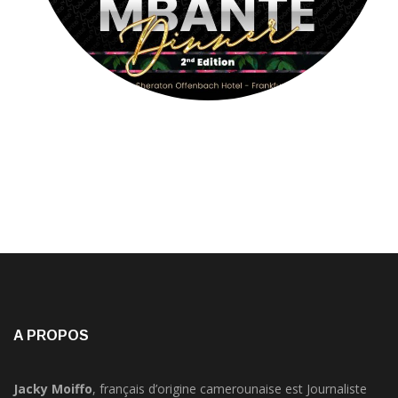
A PROPOS
Jacky Moiffo
, français d’origine camerounaise est Journaliste
audiovisuel, présentateur, Chanteur-Acteur,