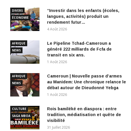
“Investir dans les enfants (écoles,
DIVERS
langues, activités) produit un
ÉCONOMIE
rendement futur…
4 Août 2026
Le Pipeline Tchad-Cameroun a
AFRIQUE
généré 222 milliards de Fcfa de
NEWS
transit en six ans.
1 Août 2026
Cameroun | Nouvelle passe d’armes
AFRIQUE
au Manidem: Une chronique relance le
NEWS
débat autour de Dieudonné Yebga
1 Août 2026
Rois bamiléké en diaspora : entre
CULTURE
tradition, médiatisation et quête de
SAGA MBOA
visibilité
31 Juillet 2026