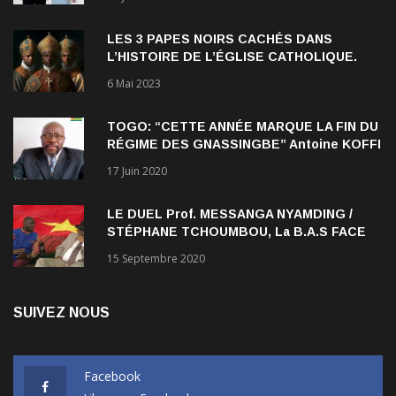
qui persiste à l’égard des Noirs.
LES 3 PAPES NOIRS CACHÉS DANS
L’HISTOIRE DE L’ÉGLISE CATHOLIQUE.
6 Mai 2023
TOGO: “CETTE ANNÉE MARQUE LA FIN DU
RÉGIME DES GNASSINGBE” Antoine KOFFI
NADJOMBE
17 Juin 2020
LE DUEL Prof. MESSANGA NYAMDING /
STÉPHANE TCHOUMBOU, La B.A.S FACE
AU RDPC
15 Septembre 2020
SUIVEZ NOUS
Facebook
Like us on Facebook