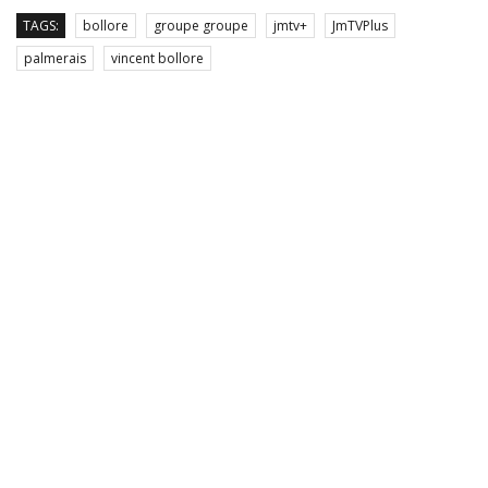
TAGS:
bollore
groupe groupe
jmtv+
JmTVPlus
palmerais
vincent bollore