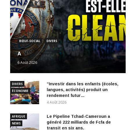
BŒUF-SOCIAL
DIVERS
A
6 Août 2026
“Investir dans les enfants (écoles,
DIVERS
langues, activités) produit un
ÉCONOMIE
rendement futur…
4 Août 2026
Le Pipeline Tchad-Cameroun a
AFRIQUE
généré 222 milliards de Fcfa de
NEWS
transit en six ans.
1 Août 2026