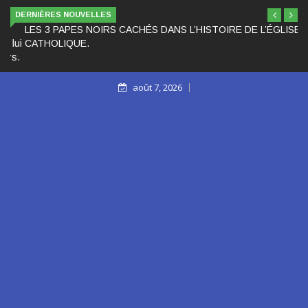
DERNIÈRES NOUVELLES
LES 3 PAPES NOIRS CACHÉS DANS L’HISTOIRE DE L’ÉGLISE
CATHOLIQUE.
août 7, 2026