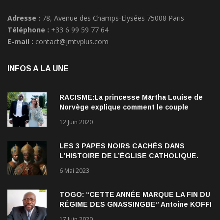
Adresse :
78, Avenue des Champs-Elysées 75008 Paris
Téléphone :
+33 6 99 59 77 64
E-mail :
contact@jmtvplus.com
INFOS A LA UNE
RACISME:La princesse Märtha Louise de
Norvège explique comment le couple
qu’elle forme avec l’Américain Durek
12 Juin 2020
Verrett lui a ouvert les yeux sur le racisme
qui persiste à l’égard des Noirs.
LES 3 PAPES NOIRS CACHÉS DANS
L’HISTOIRE DE L’ÉGLISE CATHOLIQUE.
6 Mai 2023
TOGO: “CETTE ANNÉE MARQUE LA FIN DU
RÉGIME DES GNASSINGBE” Antoine KOFFI
NADJOMBE
17 Juin 2020