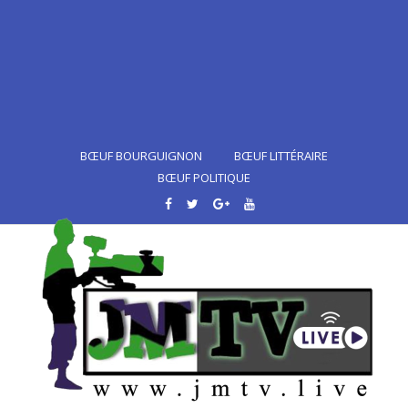
BŒUF BOURGUIGNON
BŒUF LITTÉRAIRE
BŒUF POLITIQUE