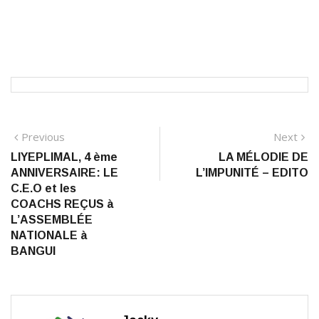
Navigation
Previous
N
Previous
Next
post:
po
LIYEPLIMAL, 4 ème
LA MÉLODIE DE
de
ANNIVERSAIRE: LE
L’IMPUNITÉ – EDITO
l’article
C.E.O et les
COACHS REÇUS à
L’ASSEMBLÉE
NATIONALE à
BANGUI
Jacky