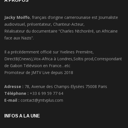
Jacky Moiffo
, français d’origine camerounaise est Journaliste
audiovisuel, présentateur, Chanteur-Acteur,
Réalisateur du documentaire “Charles Ntchoréré, un Africaine
face aux Nazis”.
Il a précédemment officié sur Yvelines Première,
Direct8(Cnews),Vox-Africa à Londres,Soltis prod,Correspondant
de Gabon Télévision en France…etc
Promoteur de JMTV Live depuis 2018
Adresse :
78, Avenue des Champs-Elysées 75008 Paris
Téléphone :
+33 6 99 59 77 64
E-mail :
contact@jmtvplus.com
INFOS A LA UNE
RACISME:La princesse Märtha Louise de