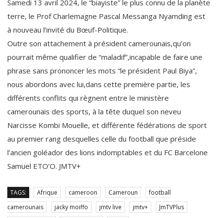
terre, le Prof Charlemagne Pascal Messanga Nyamding est
à nouveau l’invité du Bœuf-Politique.
Outre son attachement à président camerounais,qu’on
pourrait même qualifier de “maladif”,incapable de faire une
phrase sans prononcer les mots “le président Paul Biya”,
nous abordons avec lui,dans cette première partie, les
différents conflits qui règnent entre le ministère
camerounais des sports, à la tête duquel son neveu
Narcisse Kombi Mouelle, et différente fédérations de sport
au premier rang desquelles celle du football que préside
l’ancien goléador des lions indomptables et du FC Barcelone
Samuel ETO’O. JMTV+
TAGS:
Afrique
cameroon
Cameroun
football
camerounais
jacky moiffo
jmtv live
jmtv+
JmTVPlus
Mouelle Kombi
samuel eto'o
sport