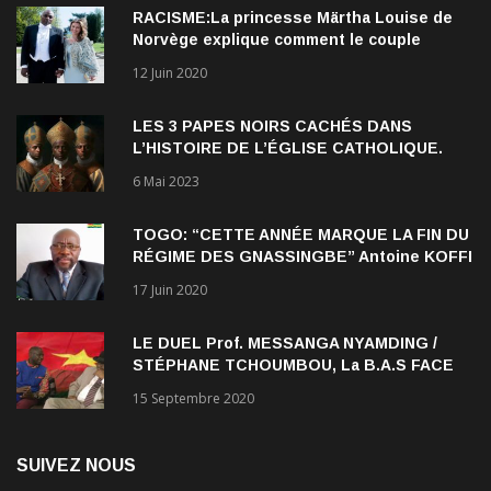
Norvège explique comment le couple
qu’elle forme avec l’Américain Durek
12 Juin 2020
Verrett lui a ouvert les yeux sur le racisme
qui persiste à l’égard des Noirs.
LES 3 PAPES NOIRS CACHÉS DANS
L’HISTOIRE DE L’ÉGLISE CATHOLIQUE.
6 Mai 2023
TOGO: “CETTE ANNÉE MARQUE LA FIN DU
RÉGIME DES GNASSINGBE” Antoine KOFFI
NADJOMBE
17 Juin 2020
LE DUEL Prof. MESSANGA NYAMDING /
STÉPHANE TCHOUMBOU, La B.A.S FACE
AU RDPC
15 Septembre 2020
SUIVEZ NOUS