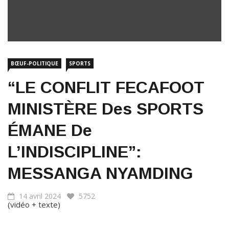
BŒUF-POLITIQUE
SPORTS
“LE CONFLIT FECAFOOT
MINISTÈRE Des SPORTS
ÉMANE De
L’INDISCIPLINE”:
MESSANGA NYAMDING
14 avril 2024
5752
(vidéo + texte)
Samedi 13 avril 2024, le “biayiste” le plus connu de la planète