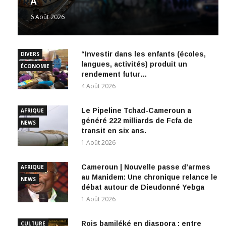
6 Août 2026
“Investir dans les enfants (écoles,
DIVERS
langues, activités) produit un
ÉCONOMIE
rendement futur…
4 Août 2026
Le Pipeline Tchad-Cameroun a
AFRIQUE
généré 222 milliards de Fcfa de
NEWS
transit en six ans.
1 Août 2026
Cameroun | Nouvelle passe d’armes
AFRIQUE
au Manidem: Une chronique relance le
NEWS
débat autour de Dieudonné Yebga
1 Août 2026
Rois bamiléké en diaspora : entre
CULTURE
tradition, médiatisation et quête de
SAGA MBOA