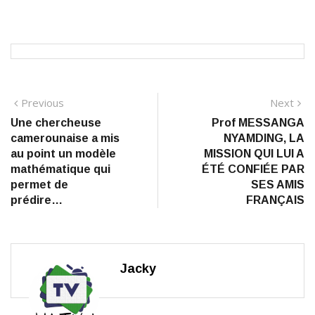
Navigation
Previous
N
Previous
Next
post:
po
Une chercheuse
Prof MESSANGA
de
camerounaise a mis
NYAMDING, LA
l’article
au point un modèle
MISSION QUI LUI A
mathématique qui
ÉTÉ CONFIÉE PAR
permet de
SES AMIS
prédire…
FRANÇAIS
Jacky