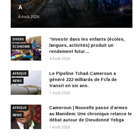
A
6 Août 2026
“Investir dans les enfants (écoles,
DIVERS
langues, activités) produit un
ÉCONOMIE
rendement futur…
4 Août 2026
Le Pipeline Tchad-Cameroun a
AFRIQUE
généré 222 milliards de Fcfa de
NEWS
transit en six ans.
1 Août 2026
Cameroun | Nouvelle passe d’armes
AFRIQUE
au Manidem: Une chronique relance le
NEWS
débat autour de Dieudonné Yebga
1 Août 2026