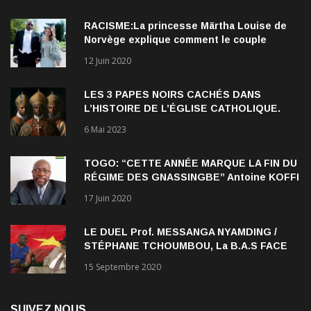
RACISME:La princesse Märtha Louise de
Norvège explique comment le couple
qu’elle forme avec l’Américain Durek
12 Juin 2020
Verrett lui a ouvert les yeux sur le racisme
qui persiste à l’égard des Noirs.
LES 3 PAPES NOIRS CACHÉS DANS
L’HISTOIRE DE L’ÉGLISE CATHOLIQUE.
6 Mai 2023
TOGO: “CETTE ANNÉE MARQUE LA FIN DU
RÉGIME DES GNASSINGBE” Antoine KOFFI
NADJOMBE
17 Juin 2020
LE DUEL Prof. MESSANGA NYAMDING /
STÉPHANE TCHOUMBOU, La B.A.S FACE
AU RDPC
15 Septembre 2020
SUIVEZ NOUS