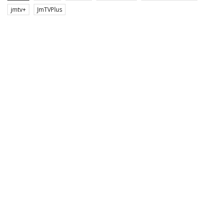
jmtv+
JmTVPlus