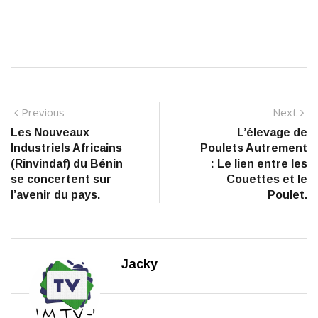
Navigation
Previous
N
Previous
Next
post:
po
Les Nouveaux
L’élevage de
de
Industriels Africains
Poulets Autrement
l’article
(Rinvindaf) du Bénin
: Le lien entre les
se concertent sur
Couettes et le
l’avenir du pays.
Poulet.
Jacky