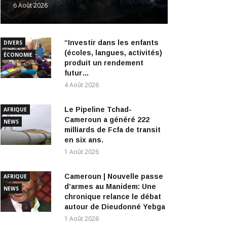
6 Août 2026
“Investir dans les enfants
DIVERS
(écoles, langues, activités)
ÉCONOMIE
produit un rendement
futur…
4 Août 2026
Le Pipeline Tchad-
AFRIQUE
Cameroun a généré 222
NEWS
milliards de Fcfa de transit
en six ans.
1 Août 2026
Cameroun | Nouvelle passe
AFRIQUE
d’armes au Manidem: Une
NEWS
chronique relance le débat
autour de Dieudonné Yebga
1 Août 2026