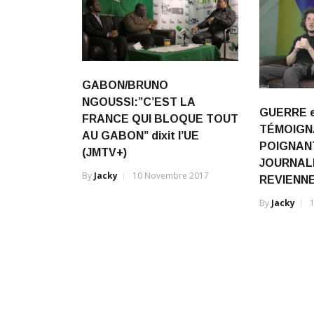
GABON/BRUNO
NGOUSSI:”C’EST LA
GUERRE e
FRANCE QUI BLOQUE TOUT
TÉMOIG
AU GABON” dixit l’UE
POIGNAN
(JMTV+)
JOURNALI
By
Jacky
10 Novembre 2017
REVIENNE
By
Jacky
1