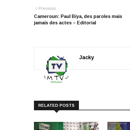
Navigation
Previous
Previous
post:
Cameroun: Paul Biya, des paroles mais
de
jamais des actes – Editorial
l’article
Jacky
RELATED POSTS