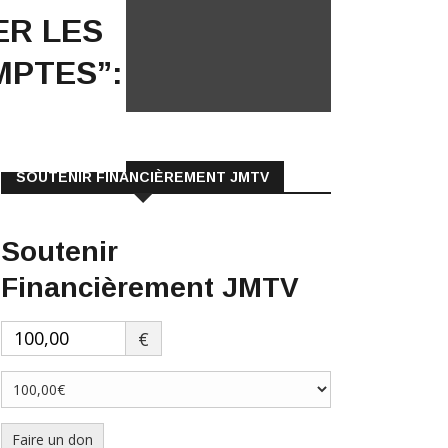
ER LES
PTES”:
SOUTENIR FINANCIÈREMENT JMTV
Soutenir
Financièrement JMTV
€
Faire un don