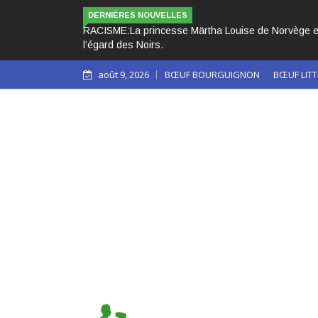
DERNIÈRES NOUVELLES
rt les yeux sur le racisme qui persiste à
LES 3 PAPES NOIRS CAC
août 9, 2026
BŒUF BOURGUIGNON
BŒUF LITT