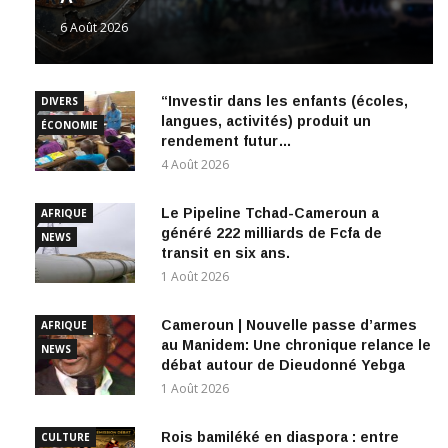
6 Août 2026
“Investir dans les enfants (écoles,
DIVERS
langues, activités) produit un
ÉCONOMIE
rendement futur…
4 Août 2026
Le Pipeline Tchad-Cameroun a
AFRIQUE
généré 222 milliards de Fcfa de
NEWS
transit en six ans.
1 Août 2026
Cameroun | Nouvelle passe d’armes
AFRIQUE
au Manidem: Une chronique relance le
NEWS
débat autour de Dieudonné Yebga
1 Août 2026
Rois bamiléké en diaspora : entre
CULTURE