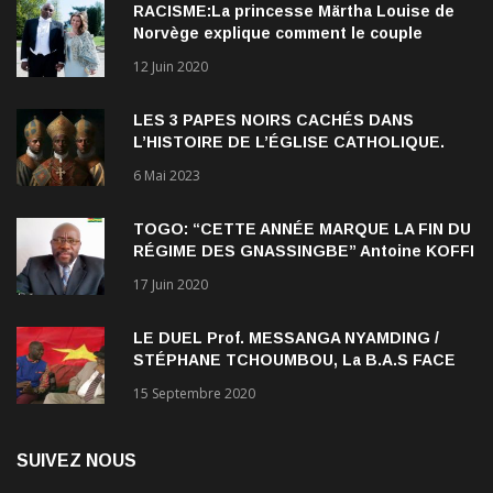
RACISME:La princesse Märtha Louise de
Norvège explique comment le couple
qu’elle forme avec l’Américain Durek
12 Juin 2020
Verrett lui a ouvert les yeux sur le racisme
qui persiste à l’égard des Noirs.
LES 3 PAPES NOIRS CACHÉS DANS
L’HISTOIRE DE L’ÉGLISE CATHOLIQUE.
6 Mai 2023
TOGO: “CETTE ANNÉE MARQUE LA FIN DU
RÉGIME DES GNASSINGBE” Antoine KOFFI
NADJOMBE
17 Juin 2020
LE DUEL Prof. MESSANGA NYAMDING /
STÉPHANE TCHOUMBOU, La B.A.S FACE
AU RDPC
15 Septembre 2020
SUIVEZ NOUS