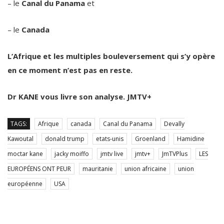
– le
Canal du Panama
et
– le
Canada
L’Afrique et les multiples bouleversement qui s’y opère
en ce moment n’est pas en reste.
Dr KANE vous livre son analyse. JMTV+
TAGS:
Afrique
canada
Canal du Panama
Devally
Kawoutal
donald trump
etats-unis
Groenland
Hamidine
moctar kane
jacky moiffo
jmtv live
jmtv+
JmTVPlus
LES
EUROPÉENS ONT PEUR
mauritanie
union africaine
union
européenne
USA