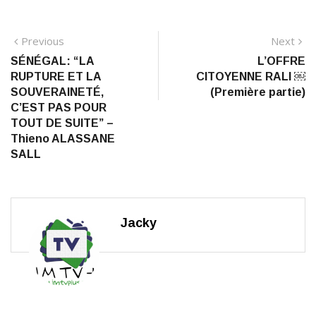
Navigation
Previous
N
Previous
Next
post:
po
SÉNÉGAL: “LA
L’OFFRE
de
RUPTURE ET LA
CITOYENNE RALI ￼
l’article
SOUVERAINETÉ,
(Première partie)
C’EST PAS POUR
TOUT DE SUITE” –
Thieno ALASSANE
SALL
Jacky