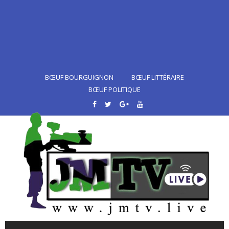
BŒUF BOURGUIGNON
BŒUF LITTÉRAIRE
BŒUF POLITIQUE