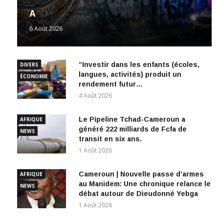
A
6 Août 2026
“Investir dans les enfants (écoles,
DIVERS
langues, activités) produit un
ÉCONOMIE
rendement futur…
4 Août 2026
Le Pipeline Tchad-Cameroun a
AFRIQUE
généré 222 milliards de Fcfa de
NEWS
transit en six ans.
1 Août 2026
Cameroun | Nouvelle passe d’armes
AFRIQUE
au Manidem: Une chronique relance le
NEWS
débat autour de Dieudonné Yebga
1 Août 2026