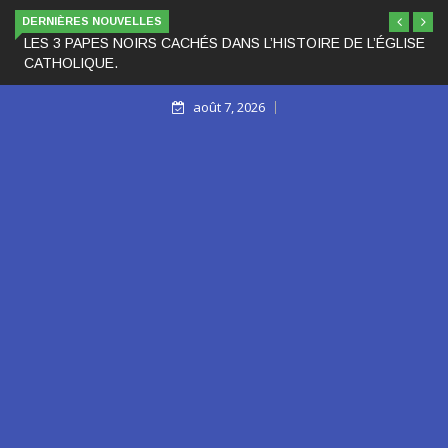
DERNIÈRES NOUVELLES
LES 3 PAPES NOIRS CACHÉS DANS L’HISTOIRE DE L’ÉGLISE
CATHOLIQUE.
août 7, 2026