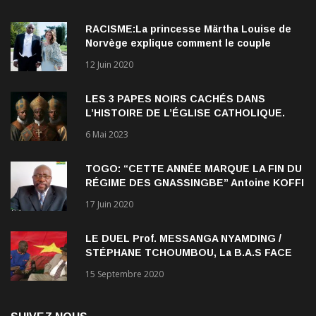
RACISME:La princesse Märtha Louise de
Norvège explique comment le couple
qu’elle forme avec l’Américain Durek
12 Juin 2020
Verrett lui a ouvert les yeux sur le racisme
qui persiste à l’égard des Noirs.
LES 3 PAPES NOIRS CACHÉS DANS
L’HISTOIRE DE L’ÉGLISE CATHOLIQUE.
6 Mai 2023
TOGO: “CETTE ANNÉE MARQUE LA FIN DU
RÉGIME DES GNASSINGBE” Antoine KOFFI
NADJOMBE
17 Juin 2020
LE DUEL Prof. MESSANGA NYAMDING /
STÉPHANE TCHOUMBOU, La B.A.S FACE
AU RDPC
15 Septembre 2020