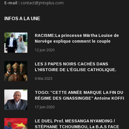
E-mail :
contact@jmtvplus.com
INFOS A LA UNE
RACISME:La princesse Märtha Louise de
Norvège explique comment le couple
qu’elle forme avec l’Américain Durek
12 Juin 2020
Verrett lui a ouvert les yeux sur le racisme
qui persiste à l’égard des Noirs.
LES 3 PAPES NOIRS CACHÉS DANS
L’HISTOIRE DE L’ÉGLISE CATHOLIQUE.
6 Mai 2023
TOGO: “CETTE ANNÉE MARQUE LA FIN DU
RÉGIME DES GNASSINGBE” Antoine KOFFI
NADJOMBE
17 Juin 2020
LE DUEL Prof. MESSANGA NYAMDING /
STÉPHANE TCHOUMBOU, La B.A.S FACE