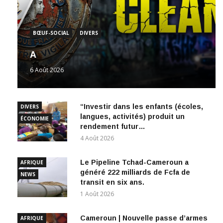
BŒUF-SOCIAL
DIVERS
A
6 Août 2026
“Investir dans les enfants (écoles,
DIVERS
langues, activités) produit un
ÉCONOMIE
rendement futur…
4 Août 2026
Le Pipeline Tchad-Cameroun a
AFRIQUE
généré 222 milliards de Fcfa de
NEWS
transit en six ans.
1 Août 2026
Cameroun | Nouvelle passe d’armes
AFRIQUE