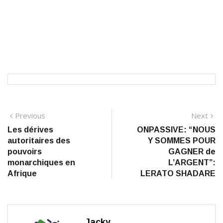
Navigation
Previous
N
Previous
Next
post:
po
Les dérives
ONPASSIVE: “NOUS
de
autoritaires des
Y SOMMES POUR
l’article
pouvoirs
GAGNER de
monarchiques en
L’ARGENT”:
Afrique
LERATO SHADARE
Jacky