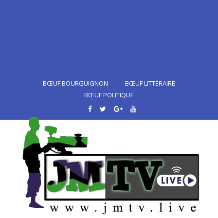
BŒUF BOURGUIGNON
BŒUF LITTÉRAIRE
BŒUF POLITIQUE