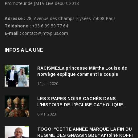
Adresse :
78, Avenue des Champs-Elysées 75008 Paris
Téléphone :
+33 6 99 59 77 64
E-mail :
contact@jmtvplus.com
INFOS A LA UNE
RACISME:La princesse Märtha Louise de
Norvège explique comment le couple
qu’elle forme avec l’Américain Durek
12 Juin 2020
Verrett lui a ouvert les yeux sur le racisme
qui persiste à l’égard des Noirs.
LES 3 PAPES NOIRS CACHÉS DANS
L’HISTOIRE DE L’ÉGLISE CATHOLIQUE.
6 Mai 2023
TOGO: “CETTE ANNÉE MARQUE LA FIN DU
RÉGIME DES GNASSINGBE” Antoine KOFFI
NADJOMBE