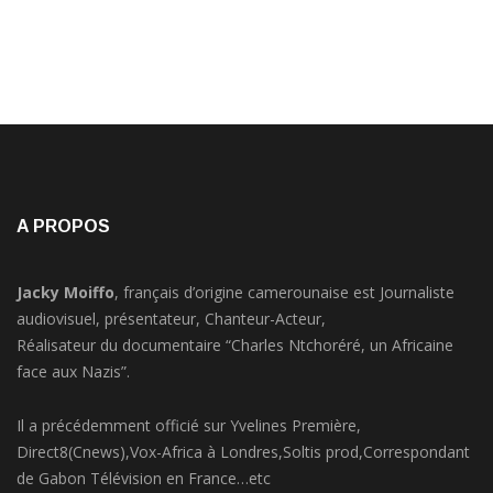
A PROPOS
Jacky Moiffo
, français d’origine camerounaise est Journaliste
audiovisuel, présentateur, Chanteur-Acteur,
Réalisateur du documentaire “Charles Ntchoréré, un Africaine
face aux Nazis”.
Il a précédemment officié sur Yvelines Première,
Direct8(Cnews),Vox-Africa à Londres,Soltis prod,Correspondant
de Gabon Télévision en France…etc
Promoteur de JMTV Live depuis 2018