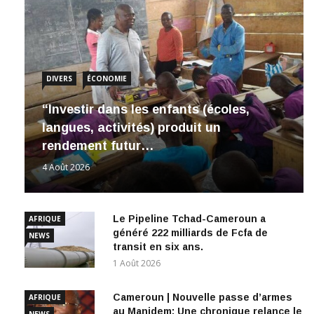
DIVERS
ÉCONOMIE
“Investir dans les enfants (écoles,
langues, activités) produit un
rendement futur…
4 Août 2026
Le Pipeline Tchad-Cameroun a
AFRIQUE
généré 222 milliards de Fcfa de
NEWS
transit en six ans.
1 Août 2026
Cameroun | Nouvelle passe d’armes
AFRIQUE
au Manidem: Une chronique relance le
NEWS
débat autour de Dieudonné Yebga