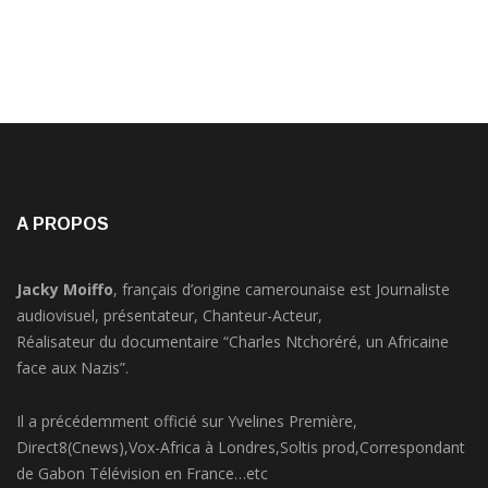
A PROPOS
Jacky Moiffo
, français d’origine camerounaise est Journaliste
audiovisuel, présentateur, Chanteur-Acteur,
Réalisateur du documentaire “Charles Ntchoréré, un Africaine
face aux Nazis”.
Il a précédemment officié sur Yvelines Première,
Direct8(Cnews),Vox-Africa à Londres,Soltis prod,Correspondant
de Gabon Télévision en France…etc
Promoteur de JMTV Live depuis 2018