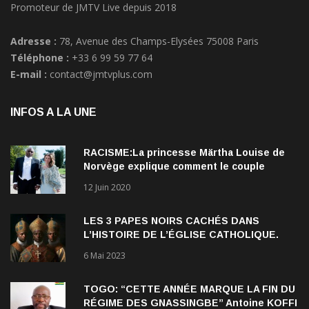
Adresse :
78, Avenue des Champs-Elysées 75008 Paris
Téléphone :
+33 6 99 59 77 64
E-mail :
contact@jmtvplus.com
INFOS A LA UNE
RACISME:La princesse Märtha Louise de
Norvège explique comment le couple
qu’elle forme avec l’Américain Durek
12 Juin 2020
Verrett lui a ouvert les yeux sur le racisme
qui persiste à l’égard des Noirs.
LES 3 PAPES NOIRS CACHÉS DANS
L’HISTOIRE DE L’ÉGLISE CATHOLIQUE.
6 Mai 2023
TOGO: “CETTE ANNÉE MARQUE LA FIN DU
RÉGIME DES GNASSINGBE” Antoine KOFFI
NADJOMBE