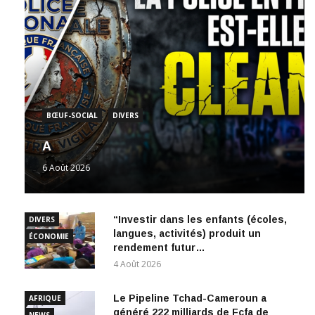
BŒUF-SOCIAL
DIVERS
A
6 Août 2026
“Investir dans les enfants (écoles,
DIVERS
langues, activités) produit un
ÉCONOMIE
rendement futur…
4 Août 2026
Le Pipeline Tchad-Cameroun a
AFRIQUE
généré 222 milliards de Fcfa de
NEWS
transit en six ans.