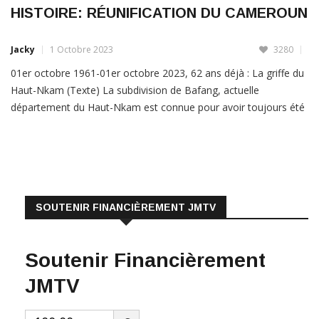
Jacky
1 Octobre 2023
3280
01er octobre 1961-01er octobre 2023, 62 ans déjà : La griffe du
Haut-Nkam (Texte) La subdivision de Bafang, actuelle
département du Haut-Nkam est connue pour avoir toujours été
un bastion du nationalisme, incarné par un homme, Jean
Mbouendé, entouré de compagnons fidèles dont les plus
LIRE PLUS
SOUTENIR FINANCIÈREMENT JMTV
Soutenir Financièrement
JMTV
€