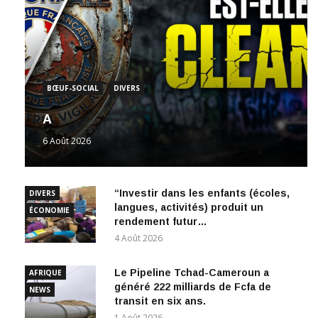
BŒUF-SOCIAL
DIVERS
A
6 Août 2026
“Investir dans les enfants (écoles,
DIVERS
langues, activités) produit un
ÉCONOMIE
rendement futur…
4 Août 2026
Le Pipeline Tchad-Cameroun a
AFRIQUE
généré 222 milliards de Fcfa de
NEWS
transit en six ans.
1 Août 2026