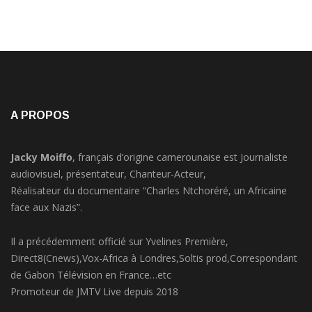
A PROPOS
Jacky Moiffo
, français d’origine camerounaise est Journaliste
audiovisuel, présentateur, Chanteur-Acteur,
Réalisateur du documentaire “Charles Ntchoréré, un Africaine
face aux Nazis”.
Il a précédemment officié sur Yvelines Première,
Direct8(Cnews),Vox-Africa à Londres,Soltis prod,Correspondant
de Gabon Télévision en France…etc
Promoteur de JMTV Live depuis 2018
Adresse :
78, Avenue des Champs-Elysées 75008 Paris