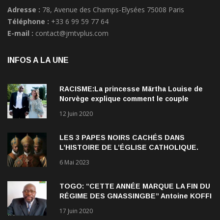
Téléphone :
+33 6 99 59 77 64
E-mail :
contact@jmtvplus.com
INFOS A LA UNE
RACISME:La princesse Märtha Louise de
Norvège explique comment le couple
qu’elle forme avec l’Américain Durek
12 Juin 2020
Verrett lui a ouvert les yeux sur le racisme
qui persiste à l’égard des Noirs.
LES 3 PAPES NOIRS CACHÉS DANS
L’HISTOIRE DE L’ÉGLISE CATHOLIQUE.
6 Mai 2023
TOGO: “CETTE ANNÉE MARQUE LA FIN DU
RÉGIME DES GNASSINGBE” Antoine KOFFI
NADJOMBE
17 Juin 2020