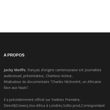
A PROPOS
Jacky Moiffo
, français d’origine camerounaise est Journaliste
audiovisuel, présentateur, Chanteur-Acteur,
Réalisateur du documentaire “Charles Ntchoréré, un Africaine
face aux Nazis”.
Il a précédemment officié sur Yvelines Première,
Direct8(Cnews),Vox-Africa à Londres,Soltis prod,Correspondant
de Gabon Télévision en France…etc