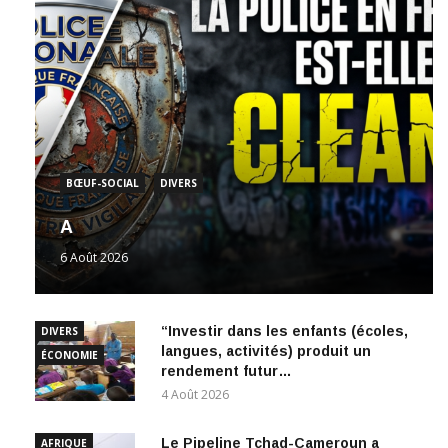
BŒUF-SOCIAL
DIVERS
A
6 Août 2026
“Investir dans les enfants (écoles,
DIVERS
langues, activités) produit un
ÉCONOMIE
rendement futur…
4 Août 2026
Le Pipeline Tchad-Cameroun a
AFRIQUE
généré 222 milliards de Fcfa de
NEWS