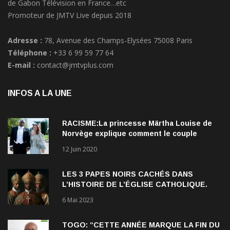
Promoteur de JMTV Live depuis 2018
Adresse :
78, Avenue des Champs-Elysées 75008 Paris
Téléphone :
+33 6 99 59 77 64
E-mail :
contact@jmtvplus.com
INFOS A LA UNE
RACISME:La princesse Märtha Louise de
Norvège explique comment le couple
qu’elle forme avec l’Américain Durek
12 Juin 2020
Verrett lui a ouvert les yeux sur le racisme
qui persiste à l’égard des Noirs.
LES 3 PAPES NOIRS CACHÉS DANS
L’HISTOIRE DE L’ÉGLISE CATHOLIQUE.
6 Mai 2023
TOGO: “CETTE ANNÉE MARQUE LA FIN DU
RÉGIME DES GNASSINGBE” Antoine KOFFI