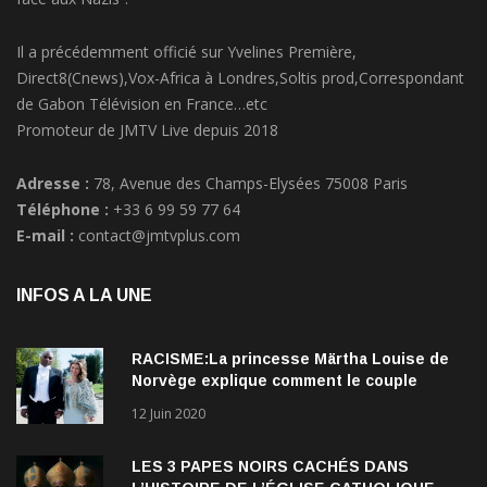
Il a précédemment officié sur Yvelines Première,
Direct8(Cnews),Vox-Africa à Londres,Soltis prod,Correspondant
de Gabon Télévision en France…etc
Promoteur de JMTV Live depuis 2018
Adresse :
78, Avenue des Champs-Elysées 75008 Paris
Téléphone :
+33 6 99 59 77 64
E-mail :
contact@jmtvplus.com
INFOS A LA UNE
RACISME:La princesse Märtha Louise de
Norvège explique comment le couple
qu’elle forme avec l’Américain Durek
12 Juin 2020
Verrett lui a ouvert les yeux sur le racisme
qui persiste à l’égard des Noirs.
LES 3 PAPES NOIRS CACHÉS DANS
L’HISTOIRE DE L’ÉGLISE CATHOLIQUE.