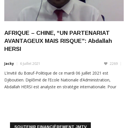
AFRIQUE – CHINE, “UN PARTENARIAT
AVANTAGEUX MAIS RISQUE”: Abdallah
HERSI
Jacky
6 Juillet 2021
2269
L’invité du Bœuf-Politique de ce mardi 06 juillet 2021 est
Djiboutien. Diplômé de l’Ecole Nationale d’Administration,
Abdallah HERSI est analyste en stratégie internationale. Pour
lui,que l’Afrique est un continent comme les autres au départ.
Les africains sont aussi comme les autres habitants des autres
continents capable de grandes prouesses. Le retard de l’Afrique
LIRE PLUS
SOUTENIR FINANCIÈREMENT JMTV