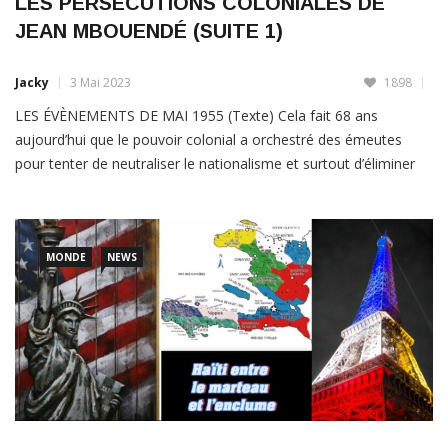
JEAN MBOUENDÉ (SUITE 1)
Jacky
3 Mai 2023
1898
LES ÉVÈNEMENTS DE MAI 1955 (Texte) Cela fait 68 ans
aujourd’hui que le pouvoir colonial a orchestré des émeutes
pour tenter de neutraliser le nationalisme et surtout d’éliminer
ses locomotives.La subdivision de Bafang en était un bastion
avec son leader Jean Mbouendé qui depuis 1935 s’est
MONDE
NEWS
LIRE PLUS
Colonisation: Lumière sur la «rançon»