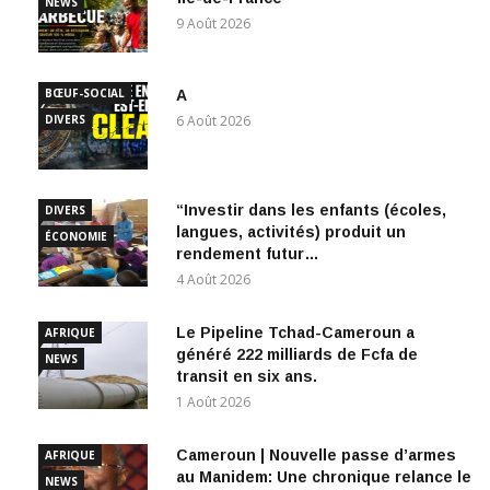
9 Août 2026
BŒUF-SOCIAL
A
DIVERS
6 Août 2026
“Investir dans les enfants (écoles,
DIVERS
langues, activités) produit un
ÉCONOMIE
rendement futur…
4 Août 2026
Le Pipeline Tchad-Cameroun a
AFRIQUE
généré 222 milliards de Fcfa de
NEWS
transit en six ans.
1 Août 2026
Cameroun | Nouvelle passe d’armes
AFRIQUE
au Manidem: Une chronique relance le
NEWS
débat autour de Dieudonné Yebga