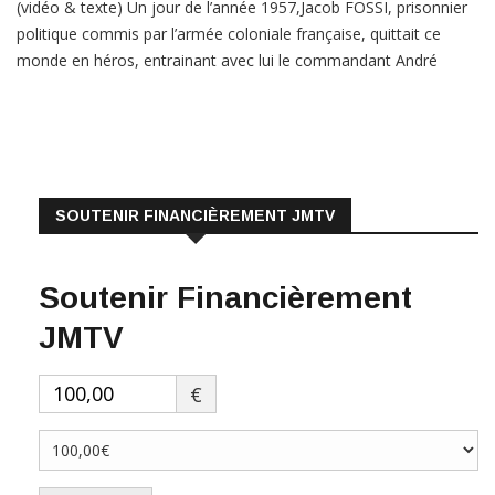
politique commis par l’armée coloniale française, quittait ce
monde en héros, entrainant avec lui le commandant André
Outarde, bourreau des nationalistes camerounais en général, et
Bamiléké en particulier, dans les chûtes de la Métché situées à
la frontière des départements Mifi et Bamboutos à l’Ouest […]
LIRE PLUS
SOUTENIR FINANCIÈREMENT JMTV
Soutenir Financièrement
JMTV
€
Faire un don