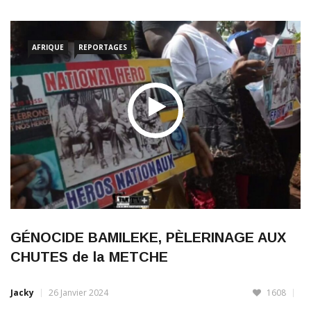
préjugés.Ceux-ci sont d’une profondeur qu’il faudrait presque
des
AFRIQUE
REPORTAGES
LIRE PLUS
GÉNOCIDE BAMILEKE, PÈLERINAGE AUX
CHUTES de la METCHE
Jacky
26 Janvier 2024
1608
(vidéo & texte) Un jour de l’année 1957,Jacob FOSSI, prisonnier