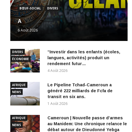
BŒUF-SOCIAL
DIVERS
A
6 Août 2026
“Investir dans les enfants (écoles,
DIVERS
langues, activités) produit un
ÉCONOMIE
rendement futur…
4 Août 2026
Le Pipeline Tchad-Cameroun a
AFRIQUE
généré 222 milliards de Fcfa de
NEWS
transit en six ans.
1 Août 2026
Cameroun | Nouvelle passe d’armes
AFRIQUE
au Manidem: Une chronique relance le
NEWS
débat autour de Dieudonné Yebga
1 Août 2026