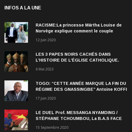
INFOS A LA UNE
RACISME:La princesse Märtha Louise de
Norvège explique comment le couple
qu’elle forme avec l’Américain Durek
12 Juin 2020
Verrett lui a ouvert les yeux sur le racisme
qui persiste à l’égard des Noirs.
LES 3 PAPES NOIRS CACHÉS DANS
L’HISTOIRE DE L’ÉGLISE CATHOLIQUE.
6 Mai 2023
TOGO: “CETTE ANNÉE MARQUE LA FIN DU
RÉGIME DES GNASSINGBE” Antoine KOFFI
NADJOMBE
17 Juin 2020
LE DUEL Prof. MESSANGA NYAMDING /
STÉPHANE TCHOUMBOU, La B.A.S FACE
AU RDPC
15 Septembre 2020