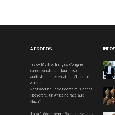
A PROPOS
INFOS
Jacky Moiffo
, français d’origine
camerounaise est Journaliste
audiovisuel, présentateur, Chanteur-
Acteur,
Réalisateur du documentaire “Charles
Ntchoréré, un Africaine face aux
Nazis”.
Il a précédemment officié sur Yvelines
Première, Direct8(Cnews),Vox-Africa à