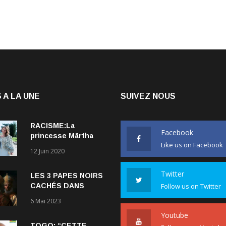
 A LA UNE
SUIVEZ NOUS
RACISME:La
Facebook
princesse Märtha
Like us on Facebook
Louise de Norvège
12 Juin 2020
explique comment le
couple qu’elle forme
Twitter
LES 3 PAPES NOIRS
avec l’Américain
CACHÉS DANS
Follow us on Twitter
Durek Verrett lui a
L’HISTOIRE DE
ouvert les yeux sur
6 Mai 2023
L’ÉGLISE
le racisme qui
Youtube
CATHOLIQUE.
persiste à l’égard
TOGO: “CETTE
des Noirs.
Follow us on Youtube
ANNÉE MARQUE LA
FIN DU RÉGIME DES