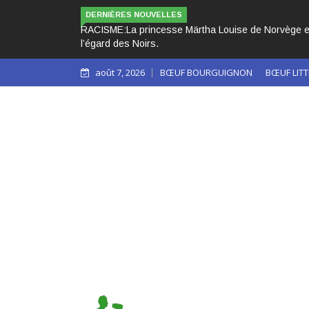
LES 3 PAPES 
DERNIÈRES NOUVELLES
août 7, 2026
BŒUF BOURGUIGNON
BŒUF LITT