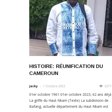
HISTOIRE: RÉUNIFICATION DU
CAMEROUN
Jacky
1 Octobre 2023
3277
01er octobre 1961-01er octobre 2023, 62 ans déjà 
La griffe du Haut-Nkam (Texte) La subdivision de
Bafang, actuelle département du Haut-Nkam est
connue pour avoir toujours été un bastion du
nationalisme, incarné par un homme, Jean