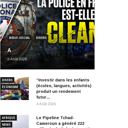
BŒUF-SOCIAL
DIVERS
A
6 Août 2026
“Investir dans les enfants
DIVERS
(écoles, langues, activités)
ÉCONOMIE
produit un rendement
futur…
4 Août 2026
Le Pipeline Tchad-
AFRIQUE
Cameroun a généré 222
NEWS
milliards de Fcfa de transit
en six ans.