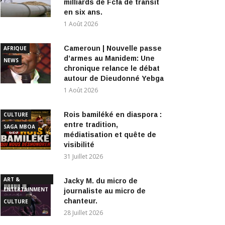
milliards de Fcfa de transit
en six ans.
1 Août 2026
Cameroun | Nouvelle passe
AFRIQUE
d’armes au Manidem: Une
NEWS
chronique relance le débat
autour de Dieudonné Yebga
1 Août 2026
Rois bamiléké en diaspora :
CULTURE
entre tradition,
SAGA MBOA
médiatisation et quête de
visibilité
31 Juillet 2026
ART &
Jacky M. du micro de
ENTERTAINMENT
journaliste au micro de
chanteur.
CULTURE
28 Juillet 2026