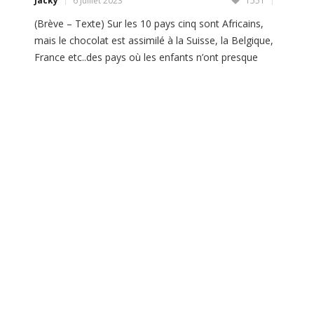
Jacky
6 Juillet 2023
1551
(Brève – Texte) Sur les 10 pays cinq sont Africains,
mais le chocolat est assimilé à la Suisse, la Belgique,
France etc..des pays où les enfants n’ont presque
jamais vu une cabosse de cacao. L’Afrique doit
relever le défi de la transformation de nos matières
premières agricoles et minières pour tirer profit de la
plus […]
LIRE PLUS