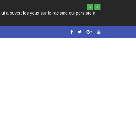
i a ouvert les yeux sur le racisme qui persiste à
LES 3 PAPES NOI