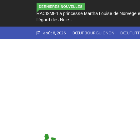
DERNIÈRES NOUVELLES
RACISME:La princesse Märtha Louise de Norvège expli
l’égard des Noirs.
août 8, 2026
BŒUF BOURGUIGNON
BŒUF LITT