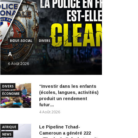
BŒUF-SOCIAL
DIVERS
A
6 Août 2026
“Investir dans les enfants
DIVERS
(écoles, langues, activités)
ÉCONOMIE
produit un rendement
futur…
4 Août 2026
Le Pipeline Tchad-
AFRIQUE
Cameroun a généré 222
NEWS