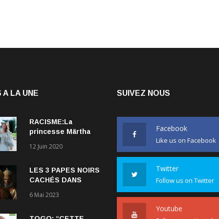
 A LA UNE
SUIVEZ NOUS
RACISME:La
Facebook
princesse Märtha
Like us on Facebook
Louise de Norvège
12 Juin 2020
explique comment le
couple qu’elle forme
Twitter
LES 3 PAPES NOIRS
avec l’Américain
CACHÉS DANS
Follow us on Twitter
Durek Verrett lui a
L’HISTOIRE DE
ouvert les yeux sur
6 Mai 2023
L’ÉGLISE
le racisme qui
Youtube
CATHOLIQUE.
persiste à l’égard
TOGO: “CETTE