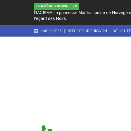
LES 3 PAP
DERNIÈRES NOUVELLES
août 9, 2026
BŒUF BOURGUIGNON
BŒUF LITT