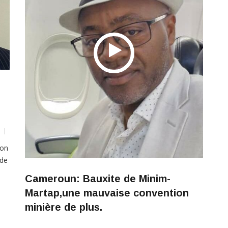
ion
 de
Cameroun: Bauxite de Minim-
ent
Martap,une mauvaise convention
minière de plus.
Jacky
4 Août 2024
2318