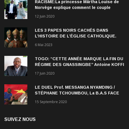
Norvège explique comment le couple
qu’elle forme avec l’Américain Durek
12 Juin 2020
Verrett lui a ouvert les yeux sur le racisme
qui persiste à l’égard des Noirs.
LES 3 PAPES NOIRS CACHÉS DANS
L’HISTOIRE DE L’ÉGLISE CATHOLIQUE.
6 Mai 2023
TOGO: “CETTE ANNÉE MARQUE LA FIN DU
RÉGIME DES GNASSINGBE” Antoine KOFFI
NADJOMBE
17 Juin 2020
LE DUEL Prof. MESSANGA NYAMDING /
STÉPHANE TCHOUMBOU, La B.A.S FACE
AU RDPC
15 Septembre 2020
SUIVEZ NOUS