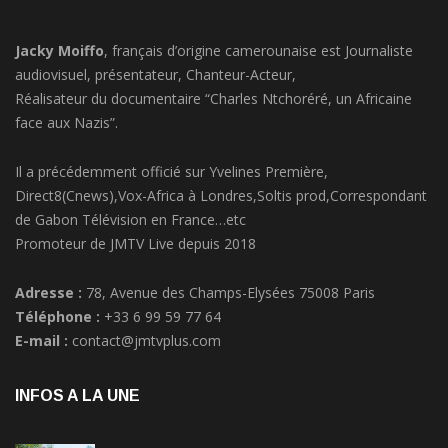
Jacky Moiffo
, français d’origine camerounaise est Journaliste
audiovisuel, présentateur, Chanteur-Acteur,
Réalisateur du documentaire “Charles Ntchoréré, un Africaine
face aux Nazis”.
Il a précédemment officié sur Yvelines Première,
Direct8(Cnews),Vox-Africa à Londres,Soltis prod,Correspondant
de Gabon Télévision en France…etc
Promoteur de JMTV Live depuis 2018
Adresse :
78, Avenue des Champs-Elysées 75008 Paris
Téléphone :
+33 6 99 59 77 64
E-mail :
contact@jmtvplus.com
INFOS A LA UNE
RACISME:La princesse Märtha Louise de