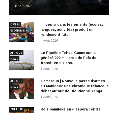
6 Août 2026
“Investir dans les enfants (écoles,
DIVERS
langues, activités) produit un
ÉCONOMIE
rendement futur…
4 Août 2026
Le Pipeline Tchad-Cameroun a
AFRIQUE
généré 222 milliards de Fcfa de
NEWS
transit en six ans.
1 Août 2026
Cameroun | Nouvelle passe d’armes
AFRIQUE
au Manidem: Une chronique relance le
NEWS
débat autour de Dieudonné Yebga
1 Août 2026
Rois bamiléké en diaspora : entre
CULTURE
tradition, médiatisation et quête de
SAGA MBOA