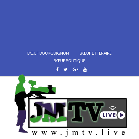
BŒUF BOURGUIGNON
BŒUF LITTÉRAIRE
BŒUF POLITIQUE