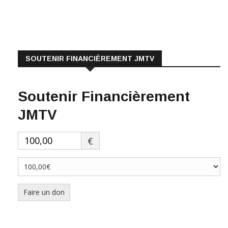
préjugés.Ceux-ci sont d’une profondeur qu’il faudrait presque
des
LIRE PLUS
SOUTENIR FINANCIÈREMENT JMTV
Soutenir Financièrement
JMTV
€
Faire un don
ABONNEZ-VOUS À NOTRE NEWSLETTER